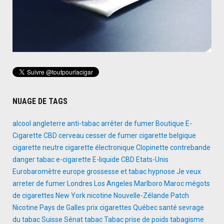
NUAGE DE TAGS
alcool
angleterre
anti-tabac
arrêter de fumer
Boutique E-
Cigarette
CBD
cerveau
cesser de fumer
cigarette belgique
cigarette neutre
cigarette électronique
Clopinette
contrebande
danger tabac
e-cigarette
E-liquide CBD
Etats-Unis
Eurobaromètre
europe
grossesse et tabac
hypnose
Je veux
arreter de fumer
Londres
Los Angeles
Marlboro
Maroc
mégots
de cigarettes
New York
nicotine
Nouvelle-Zélande
Patch
Nicotine
Pays de Galles
prix cigarettes
Québec
santé
sevrage
du tabac
Suisse
Sénat
tabac
Tabac prise de poids
tabagisme