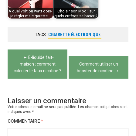
A quel volt ou watt dois-
Choisir son Mod : sur
je régler ma cigarette…
quels critères se baser ?
TAGS:
CIGARETTE ÉLECTRONIQUE
Navigation
E-liquide fait-
de
maison : comment
Comment utiliser un
calculer le taux nicotine ?
booster de nicotine
l’article
Laisser un commentaire
Votre adresse e-mail ne sera pas publiée.
Les champs obligatoires sont
indiqués avec
*
COMMENTAIRE
*