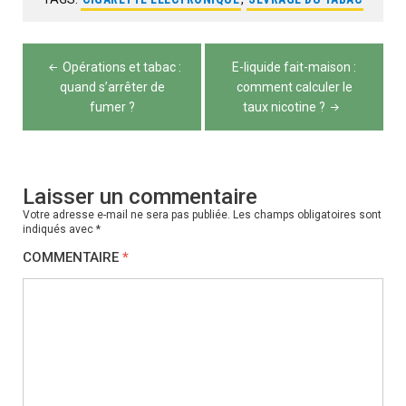
Navigation
Opérations et tabac :
E-liquide fait-maison :
de
quand s’arrêter de
comment calculer le
fumer ?
taux nicotine ?
l’article
Laisser un commentaire
Votre adresse e-mail ne sera pas publiée.
Les champs obligatoires sont
indiqués avec
*
COMMENTAIRE
*