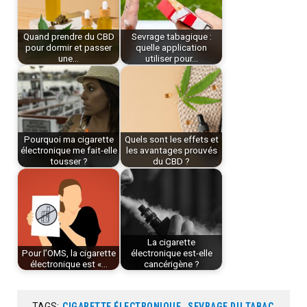
Quand prendre du CBD
Sevrage tabagique :
pour dormir et passer
quelle application
une…
utiliser pour…
Pourquoi ma cigarette
Quels sont les effets et
électronique me fait-elle
les avantages prouvés
tousser ?
du CBD ?
La cigarette
Pour l’OMS, la cigarette
électronique est-elle
électronique est «…
cancérigène ?
TAGS:
CIGARETTE ÉLECTRONIQUE
,
SEVRAGE DU TABAC