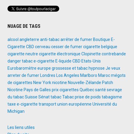
NUAGE DE TAGS
alcool
angleterre
anti-tabac
arrêter de fumer
Boutique E-
Cigarette
CBD
cerveau
cesser de fumer
cigarette belgique
cigarette neutre
cigarette électronique
Clopinette
contrebande
danger tabac
e-cigarette
E-liquide CBD
Etats-Unis
Eurobaromètre
europe
grossesse et tabac
hypnose
Je veux
arreter de fumer
Londres
Los Angeles
Marlboro
Maroc
mégots
de cigarettes
New York
nicotine
Nouvelle-Zélande
Patch
Nicotine
Pays de Galles
prix cigarettes
Québec
santé
sevrage
du tabac
Suisse
Sénat
tabac
Tabac prise de poids
tabagisme
taxe e-cigarette
transport
union européenne
Université du
Michigan
Les liens utiles