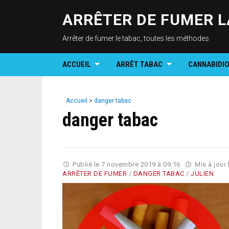
ARRÊTER DE FUMER L
Arrêter de fumer le tabac, toutes les méthodes
ACCUEIL
ARRÊT TABAC
CANNABIDI
Accueil
>
danger tabac
danger tabac
Publié le
7 novembre 2019 à 09:16
Mis à jour 
ARRÊTER DE FUMER
/
DANGER TABAC
/
JULIEN