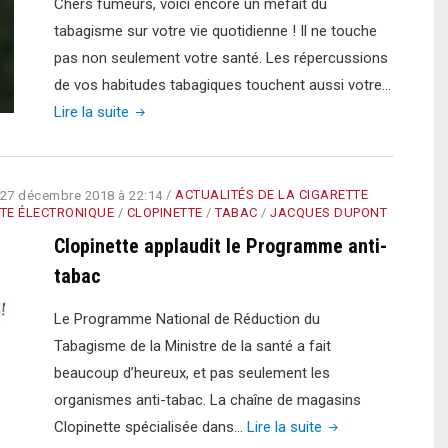
Chers fumeurs, voici encore un méfait du
tabagisme sur votre vie quotidienne ! Il ne touche
pas non seulement votre santé. Les répercussions
de vos habitudes tabagiques touchent aussi votre…
"Fumer
Lire la suite
lorsqu’on
est
au
27 décembre 2018 à 22:14
/
ACTUALITÉS DE LA CIGARETTE
TE ÉLECTRONIQUE
/
CLOPINETTE
/
TABAC
/
JACQUES DUPONT
boulot
Clopinette applaudit le Programme anti-
a-
tabac
t-
il
Le Programme National de Réduction du
des
Tabagisme de la Ministre de la santé a fait
répercussions
beaucoup d’heureux, et pas seulement les
sur
organismes anti-tabac. La chaîne de magasins
la
"Clopinette
Clopinette spécialisée dans…
Lire la suite
qualité