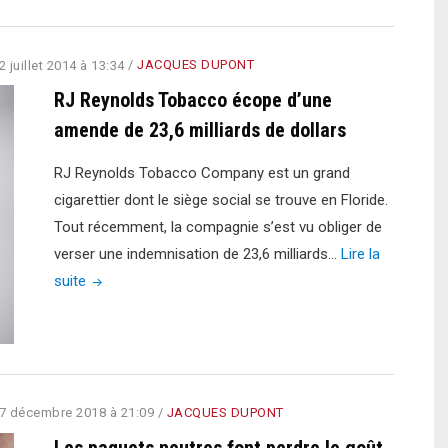
2 juillet 2014 à 13:34
/
JACQUES DUPONT
RJ Reynolds Tobacco écope d’une
amende de 23,6 milliards de dollars
RJ Reynolds Tobacco Company est un grand
cigarettier dont le siège social se trouve en Floride.
Tout récemment, la compagnie s’est vu obliger de
verser une indemnisation de 23,6 milliards…
Lire la
"RJ
suite
Reynolds
Tobacco
écope
d’une
7 décembre 2018 à 21:09
/
JACQUES DUPONT
amende
de
Les paquets neutres font perdre le goût