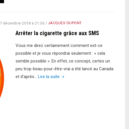
fumée
tierce
meurtrière
7 décembre 2018 à 21:36
/
JACQUES DUPONT
causée
Arrêter la cigarette grâce aux SMS
par
la
Vous me direz certainement comment est-ce
cigarette"
possible et je vous répondrai seulement : « cela
semble possible ». En effet, ce concept, certes un
peu trop-beau-pour-être-vrai a été lancé au Canada
"Arrêter
et d’après…
Lire la suite
la
cigarette
grâce
aux
SMS"