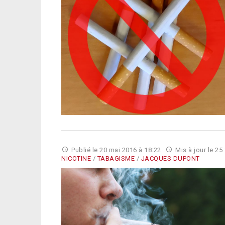
Publié le
20 mai 2016 à 18:22
Mis à jour le
25 
NICOTINE
/
TABAGISME
/
JACQUES DUPONT