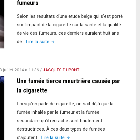
fumeurs
pour
avoir
Selon les résultats d’une étude belge qui s’est porté
refusé
sur l’impact de la cigarette sur la santé et la qualité
de
de vie des fumeurs, ces derniers auraient huit ans
donner
"Huit
de…
Lire la suite
une
ans
cigarette"
de
moins
3 juillet 2014 à 11:36
/
JACQUES DUPONT
à
Une fumée tierce meurtrière causée par
vivre
la cigarette
pour
les
Lorsqu’on parle de cigarette, on sait déjà que la
fumeurs"
fumée inhalée par le fumeur et la fumée
secondaire qu’il recrache sont hautement
destructrices. À ces deux types de fumées
"Une
s’ajoutent…
Lire la suite