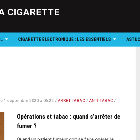
Skip
to
A CIGARETTE
content
OL
CIGARETTE ÉLECTRONIQUE : LES ESSENTIELS
ASTUC
le
1 septembre 2020 à 06:22
/
ARRET TABAC
/
ANTI-TABAC
/
Opérations et tabac : quand s’arrêter de
fumer ?
Quand un patient fumeur doit se faire opérer, le