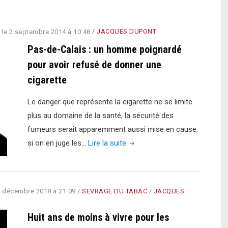
applaudit
de
le
notre
Programme
 le
2 septembre 2014 à 10:48
/
JACQUES DUPONT
travail
anti-
Pas-de-Calais : un homme poignardé
?"
tabac"
pour avoir refusé de donner une
cigarette
Le danger que représente la cigarette ne se limite
plus au domaine de la santé, la sécurité des
fumeurs serait apparemment aussi mise en cause,
"Pas-
si on en juge les…
Lire la suite
de-
Calais
:
 décembre 2018 à 21:09
/
SEVRAGE DU TABAC
/
JACQUES
un
homme
Huit ans de moins à vivre pour les
poignardé