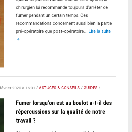
chirurgien lui recommande toujours d’arrêter de
fumer pendant un certain temps. Ces
recommandations concernent aussi bien la partie
"Opération
pré-opératoire que post-opératoire.…
Lire la suite
et
tabac :
quand
s’arrêter
de
fumer ?"
février 2020 à 16:31
/
ASTUCES & CONSEILS
/
GUIDES
/
Fumer lorsqu’on est au boulot a-t-il des
répercussions sur la qualité de notre
travail ?