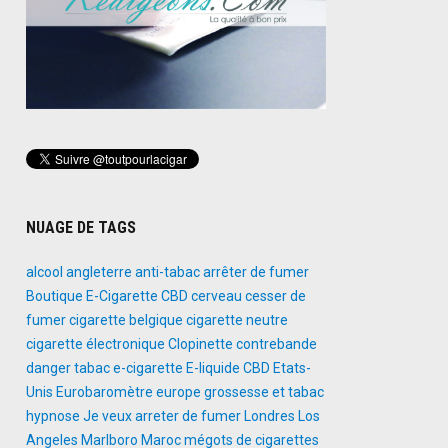
s
NUAGE DE TAGS
alcool
angleterre
anti-tabac
arrêter de fumer
Boutique E-Cigarette
CBD
cerveau
cesser de
fumer
cigarette belgique
cigarette neutre
cigarette électronique
Clopinette
contrebande
danger tabac
e-cigarette
E-liquide CBD
Etats-
Unis
Eurobaromètre
europe
grossesse et tabac
hypnose
Je veux arreter de fumer
Londres
Los
Angeles
Marlboro
Maroc
mégots de cigarettes