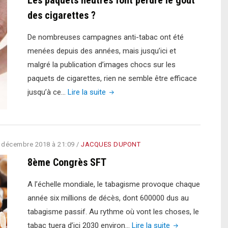
23,6
des cigarettes ?
milliards
De nombreuses campagnes anti-tabac ont été
de
menées depuis des années, mais jusqu’ici et
dollars"
malgré la publication d’images chocs sur les
paquets de cigarettes, rien ne semble être efficace
"Les
jusqu’à ce…
Lire la suite
paquets
neutres
font
 décembre 2018 à 21:09
/
JACQUES DUPONT
perdre
le
8ème Congrès SFT
goût
A l’échelle mondiale, le tabagisme provoque chaque
des
année six millions de décès, dont 600000 dus au
cigarettes
tabagisme passif. Au rythme où vont les choses, le
?"
"8ème
tabac tuera d’ici 2030 environ…
Lire la suite