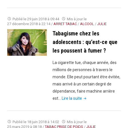
passer
à
la
Publié le
29 juin 2018 à 09:44
Mis à jour le
cigarette
27 décembre 2018 à 22:14
/
ARRET TABAC
/
ALCOOL
/
JULIE
électronique
Tabagisme chez les
?"
adolescents : qu’est-ce que
les poussent à fumer ?
La cigarette tue, chaque année, des
millions de personnes à travers le
monde. Elle peut pourtant être évitée,
mais arrivé à un certain degré de
dépendance, faire machine arrière
"Tabagisme
est…
Lire la suite
chez
les
adolescents
Publié le
18 juin 2018 à 14:02
Mis à jour le
:
25 mars 2019 à 08:18
/
TABAC PRISE DE POIDS
/
JULIE