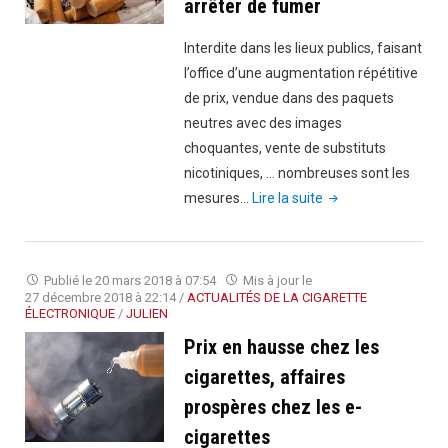
arrêter de fumer
après
avoir
Interdite dans les lieux publics, faisant
arrêté
l’office d’une augmentation répétitive
de
de prix, vendue dans des paquets
fumer
neutres avec des images
?"
choquantes, vente de substituts
nicotiniques, … nombreuses sont les
"Tabac
mesures…
Lire la suite
:
les
différentes
Publié le
20 mars 2018 à 07:54
Mis à jour le
méthodes
27 décembre 2018 à 22:14
/
ACTUALITÉS DE LA CIGARETTE
ÉLECTRONIQUE
/
JULIEN
existantes
Prix en hausse chez les
pour
arrêter
cigarettes, affaires
de
prospères chez les e-
fumer"
cigarettes