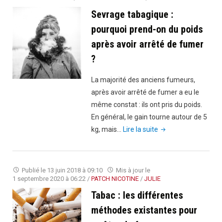
qu’est-
Sevrage tabagique :
ce
pourquoi prend-on du poids
que
après avoir arrêté de fumer
les
?
poussent
à
La majorité des anciens fumeurs,
fumer
après avoir arrêté de fumer a eu le
?"
même constat : ils ont pris du poids.
En général, le gain tourne autour de 5
"Sevrage
kg, mais…
Lire la suite
tabagique
:
pourquoi
Publié le
13 juin 2018 à 09:10
Mis à jour le
prend-
1 septembre 2020 à 06:22
/
PATCH NICOTINE
/
JULIE
on
Tabac : les différentes
du
méthodes existantes pour
poids