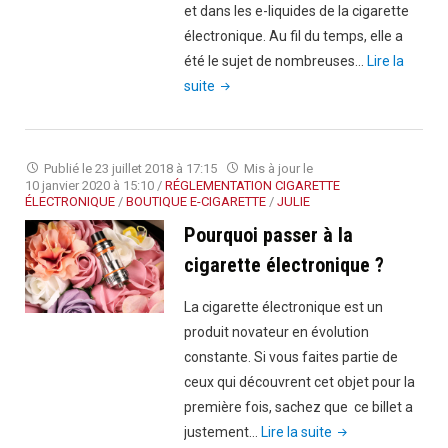
et dans les e-liquides de la cigarette
électronique. Au fil du temps, elle a
été le sujet de nombreuses…
Lire la
"5
suite
idées
fausses
reçues
Publié le
23 juillet 2018 à 17:15
Mis à jour le
sur
10 janvier 2020 à 15:10
/
RÉGLEMENTATION CIGARETTE
ÉLECTRONIQUE
/
BOUTIQUE E-CIGARETTE
/
JULIE
la
Pourquoi passer à la
nicotine"
cigarette électronique ?
La cigarette électronique est un
produit novateur en évolution
constante. Si vous faites partie de
ceux qui découvrent cet objet pour la
première fois, sachez que ce billet a
"Pourquoi
justement…
Lire la suite