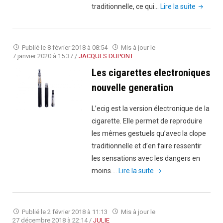
"E-
traditionnelle, ce qui…
Lire la suite
cigarett
:
des
Publié le
8 février 2018 à 08:54
Mis à jour le
arômes
7 janvier 2020 à 15:37
/
JACQUES DUPONT
dangere
Les cigarettes electroniques
?"
nouvelle generation
L’ecig est la version électronique de la
cigarette. Elle permet de reproduire
les mêmes gestuels qu’avec la clope
traditionnelle et d’en faire ressentir
les sensations avec les dangers en
"Les
moins.…
Lire la suite
cigarettes
electroniques
nouvelle
Publié le
2 février 2018 à 11:13
Mis à jour le
generation"
27 décembre 2018 à 22:14
/
JULIE