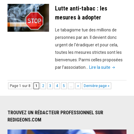
Lutte anti-tabac : les
mesures à adopter
Le tabagisme tue des millions de
personnes par an. Il devient donc
urgent de l’éradiquer et pour cela,
toutes les mesures strictes sont les
bienvenues. Parmi celles proposées
"Lutte
par l’association…
Lire la suite
anti-
tabac :
Page 1 sur 8
1
2
3
4
5
…
»
Dernière page »
les
mesures
à
adopter"
TROUVEZ UN RÉDACTEUR PROFESSIONNEL SUR
REDIGEONS.COM