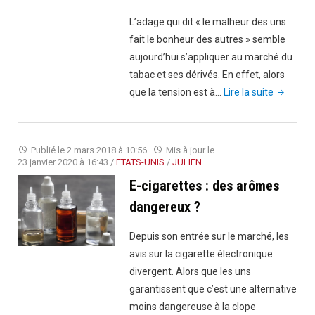
L’adage qui dit « le malheur des uns
fait le bonheur des autres » semble
aujourd’hui s’appliquer au marché du
tabac et ses dérivés. En effet, alors
"Prix
que la tension est à…
Lire la suite
en
hausse
chez
Publié le
2 mars 2018 à 10:56
Mis à jour le
les
23 janvier 2020 à 16:43
/
ETATS-UNIS
/
JULIEN
cigarette
E-cigarettes : des arômes
affaires
dangereux ?
prospère
chez
Depuis son entrée sur le marché, les
les
avis sur la cigarette électronique
e-
divergent. Alors que les uns
cigarette
garantissent que c’est une alternative
moins dangereuse à la clope