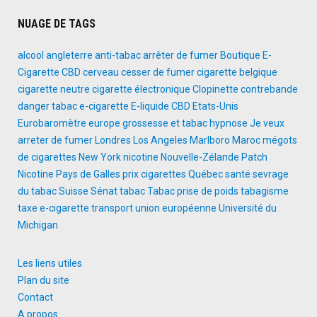
NUAGE DE TAGS
alcool
angleterre
anti-tabac
arrêter de fumer
Boutique E-
Cigarette
CBD
cerveau
cesser de fumer
cigarette belgique
cigarette neutre
cigarette électronique
Clopinette
contrebande
danger tabac
e-cigarette
E-liquide CBD
Etats-Unis
Eurobaromètre
europe
grossesse et tabac
hypnose
Je veux
arreter de fumer
Londres
Los Angeles
Marlboro
Maroc
mégots
de cigarettes
New York
nicotine
Nouvelle-Zélande
Patch
Nicotine
Pays de Galles
prix cigarettes
Québec
santé
sevrage
du tabac
Suisse
Sénat
tabac
Tabac prise de poids
tabagisme
taxe e-cigarette
transport
union européenne
Université du
Michigan
Les liens utiles
Plan du site
Contact
A propos