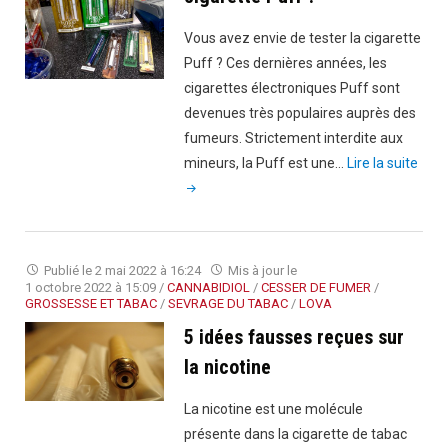
Vous avez envie de tester la cigarette
Puff ? Ces dernières années, les
cigarettes électroniques Puff sont
devenues très populaires auprès des
fumeurs. Strictement interdite aux
"Co
mineurs, la Puff est une…
Lire la suite
fonc
la
ciga
Puff
Publié le
2 mai 2022 à 16:24
Mis à jour le
?"
1 octobre 2022 à 15:09
/
CANNABIDIOL
/
CESSER DE FUMER
/
GROSSESSE ET TABAC
/
SEVRAGE DU TABAC
/
LOVA
5 idées fausses reçues sur
la nicotine
La nicotine est une molécule
présente dans la cigarette de tabac