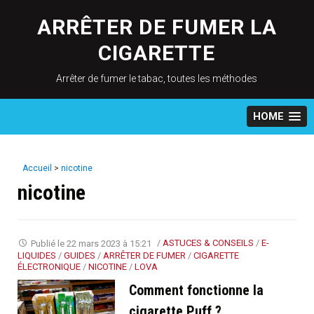
Skip
to
ARRÊTER DE FUMER LA
content
CIGARETTE
Arrêter de fumer le tabac, toutes les méthodes
HOME
Accueil
>
nicotine
nicotine
Publié le
22 mars 2023 à 15:21
/
ASTUCES & CONSEILS
/
E-
LIQUIDES
/
GUIDES
/
ARRÊTER DE FUMER
/
CIGARETTE
ÉLECTRONIQUE
/
NICOTINE
/
LOVA
Comment fonctionne la
cigarette Puff ?