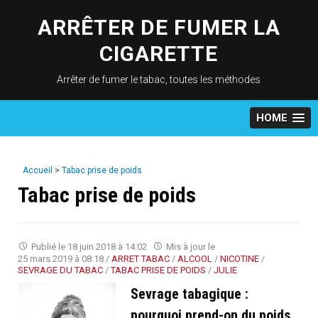
Skip
to
ARRÊTER DE FUMER LA
content
CIGARETTE
Arrêter de fumer le tabac, toutes les méthodes
HOME
Accueil
>
Tabac prise de poids
Tabac prise de poids
Publié le
18 juin 2018 à 14:02
Mis à jour le
25 mars 2019 à 08:18
/
ARRET TABAC
/
ALCOOL
/
NICOTINE
/
SEVRAGE DU TABAC
/
TABAC PRISE DE POIDS
/
JULIE
Sevrage tabagique :
pourquoi prend-on du poids