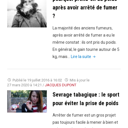
après avoir arrêté de fumer
?
La majorité des anciens fumeurs,
après avoir arrêté de fumer a eu le
même constat : ils ont pris du poids.
En général, le gain tourne autour de 5
"Sevrage
kg, mais…
Lire la suite
tabagique
:
pourquoi
Publié le
19 juillet 2016 à 16:02
Mis à jour le
prend-
27 mars 2020 à 14:21
/
JACQUES DUPONT
on
Sevrage tabagique : le sport
du
pour éviter la prise de poids
poids
après
Arrêter de fumer est un gros projet
avoir
pas toujours facile à mener à bien et
arrêté