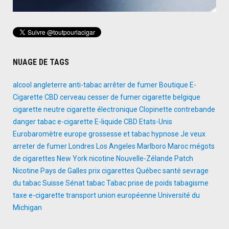
NUAGE DE TAGS
alcool
angleterre
anti-tabac
arrêter de fumer
Boutique E-
Cigarette
CBD
cerveau
cesser de fumer
cigarette belgique
cigarette neutre
cigarette électronique
Clopinette
contrebande
danger tabac
e-cigarette
E-liquide CBD
Etats-Unis
Eurobaromètre
europe
grossesse et tabac
hypnose
Je veux
arreter de fumer
Londres
Los Angeles
Marlboro
Maroc
mégots
de cigarettes
New York
nicotine
Nouvelle-Zélande
Patch
Nicotine
Pays de Galles
prix cigarettes
Québec
santé
sevrage
du tabac
Suisse
Sénat
tabac
Tabac prise de poids
tabagisme
taxe e-cigarette
transport
union européenne
Université du
Michigan