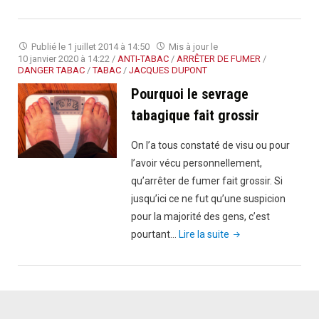
sevrage
tabagique
:
Publié le
1 juillet 2014 à 14:50
Mis à jour le
le
10 janvier 2020 à 14:22
/
ANTI-TABAC
/
ARRÊTER DE FUMER
/
DANGER TABAC
/
TABAC
/
JACQUES DUPONT
faire
Pourquoi le sevrage
seul
n’est
tabagique fait grossir
jamais
On l’a tous constaté de visu ou pour
une
l’avoir vécu personnellement,
solution"
qu’arrêter de fumer fait grossir. Si
jusqu’ici ce ne fut qu’une suspicion
pour la majorité des gens, c’est
"Pourquoi
pourtant…
Lire la suite
le
sevrage
tabagique
fait