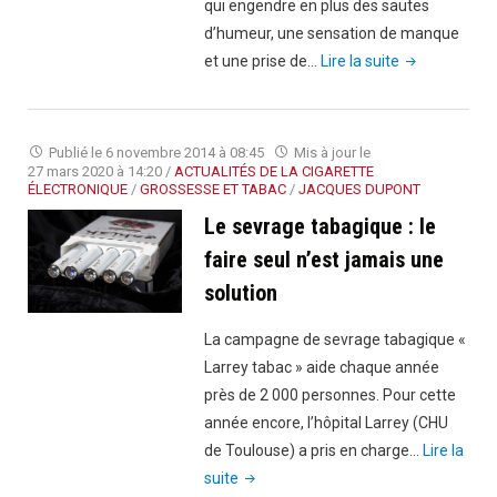
qui engendre en plus des sautes
de
d’humeur, une sensation de manque
fumer
"Sevrage
et une prise de…
Lire la suite
?"
tabagique
:
le
Publié le
6 novembre 2014 à 08:45
Mis à jour le
sport
27 mars 2020 à 14:20
/
ACTUALITÉS DE LA CIGARETTE
ÉLECTRONIQUE
/
GROSSESSE ET TABAC
/
JACQUES DUPONT
pour
Le sevrage tabagique : le
éviter
la
faire seul n’est jamais une
prise
solution
de
poids"
La campagne de sevrage tabagique «
Larrey tabac » aide chaque année
près de 2 000 personnes. Pour cette
année encore, l’hôpital Larrey (CHU
de Toulouse) a pris en charge…
Lire la
"Le
suite