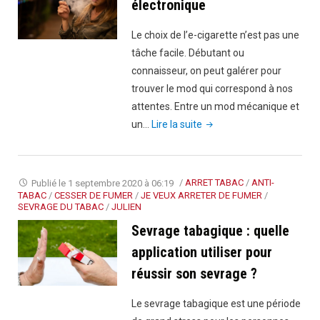
électronique
Le choix de l’e-cigarette n’est pas une
tâche facile. Débutant ou
connaisseur, on peut galérer pour
trouver le mod qui correspond à nos
attentes. Entre un mod mécanique et
"Mod
un…
Lire la suite
mécanique
VS
Box
Publié le
1 septembre 2020 à 06:19
/
ARRET TABAC
/
ANTI-
Mod
TABAC
/
CESSER DE FUMER
/
JE VEUX ARRETER DE FUMER
/
SEVRAGE DU TABAC
/
JULIEN
électronique"
Sevrage tabagique : quelle
application utiliser pour
réussir son sevrage ?
Le sevrage tabagique est une période