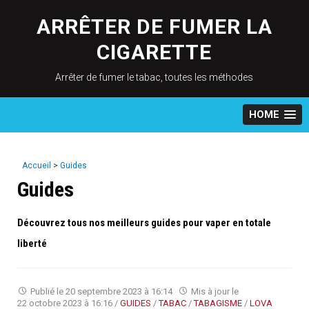
Skip
to
ARRÊTER DE FUMER LA
content
CIGARETTE
Arrêter de fumer le tabac, toutes les méthodes
HOME
Accueil
>
Guides
Guides
Découvrez tous nos meilleurs guides pour vaper en totale
liberté
Publié le
20 septembre 2023 à 16:14
Mis à jour le
22 octobre 2023 à 16:16
/
GUIDES
/
TABAC
/
TABAGISME
/
LOVA