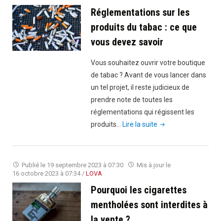
Réglementations sur les
produits du tabac : ce que
vous devez savoir
Vous souhaitez ouvrir votre boutique
de tabac ? Avant de vous lancer dans
un tel projet, il reste judicieux de
prendre note de toutes les
réglementations qui régissent les
"Réglementations
produits…
Lire la suite
sur
les
produits
Publié le
19 septembre 2023 à 07:30
Mis à jour le
du
16 octobre 2023 à 07:34
/
LOVA
tabac
Pourquoi les cigarettes
:
mentholées sont interdites à
ce
la vente ?