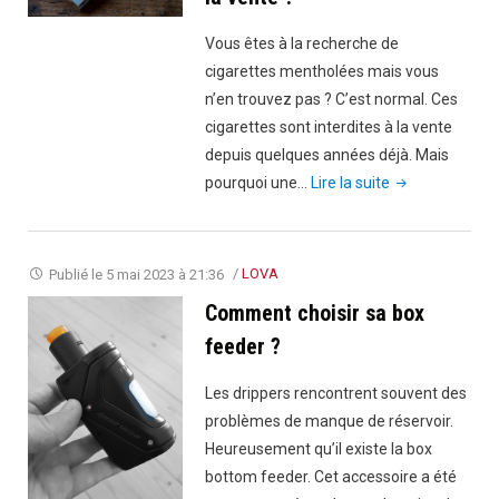
que
vous
Vous êtes à la recherche de
devez
cigarettes mentholées mais vous
savoir"
n’en trouvez pas ? C’est normal. Ces
cigarettes sont interdites à la vente
depuis quelques années déjà. Mais
"Pourquoi
pourquoi une…
Lire la suite
les
cigarettes
mentholées
Publié le
5 mai 2023 à 21:36
/
LOVA
sont
Comment choisir sa box
interdites
feeder ?
à
la
Les drippers rencontrent souvent des
vente
problèmes de manque de réservoir.
?"
Heureusement qu’il existe la box
bottom feeder. Cet accessoire a été