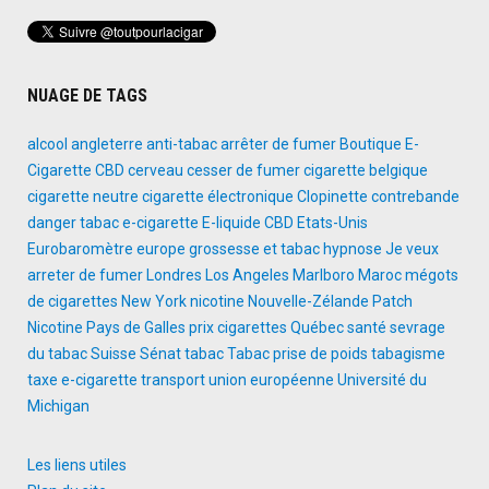
NUAGE DE TAGS
alcool
angleterre
anti-tabac
arrêter de fumer
Boutique E-
Cigarette
CBD
cerveau
cesser de fumer
cigarette belgique
cigarette neutre
cigarette électronique
Clopinette
contrebande
danger tabac
e-cigarette
E-liquide CBD
Etats-Unis
Eurobaromètre
europe
grossesse et tabac
hypnose
Je veux
arreter de fumer
Londres
Los Angeles
Marlboro
Maroc
mégots
de cigarettes
New York
nicotine
Nouvelle-Zélande
Patch
Nicotine
Pays de Galles
prix cigarettes
Québec
santé
sevrage
du tabac
Suisse
Sénat
tabac
Tabac prise de poids
tabagisme
taxe e-cigarette
transport
union européenne
Université du
Michigan
Les liens utiles