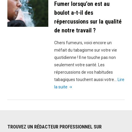
tourner
Fumer lorsqu’on est au
vers
boulot a-t-il des
une
répercussions sur la qualité
résistance
de notre travail ?
en
mesh ?"
Chers fumeurs, voici encore un
méfait du tabagisme sur votre vie
quotidienne ! Il ne touche pas non
seulement votre santé. Les
répercussions de vos habitudes
tabagiques touchent aussi votre…
Lire
"Fumer
la suite
lorsqu’on
est
au
boulot
a-
TROUVEZ UN RÉDACTEUR PROFESSIONNEL SUR
t-