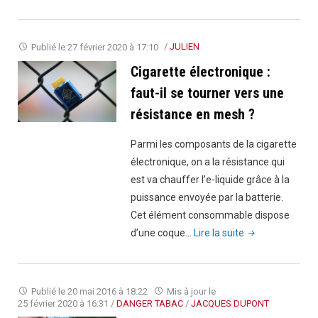
utiliser
un
booster
Publié le
27 février 2020 à 17:10
/
JULIEN
de
Cigarette électronique :
nicotine"
faut-il se tourner vers une
résistance en mesh ?
Parmi les composants de la cigarette
électronique, on a la résistance qui
est va chauffer l’e-liquide grâce à la
puissance envoyée par la batterie.
Cet élément consommable dispose
"Cigarette
d’une coque…
Lire la suite
électronique :
faut-
il
Publié le
20 mai 2016 à 18:22
Mis à jour le
se
25 février 2020 à 16:31
/
DANGER TABAC
/
JACQUES DUPONT