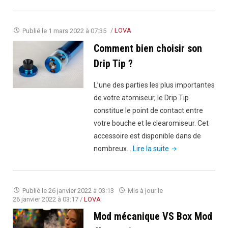
la
ciga
Puff
Publié le
1 mars 2022 à 07:35
/
LOVA
?"
Comment bien choisir son
Drip Tip ?
L’une des parties les plus importantes
de votre atomiseur, le Drip Tip
constitue le point de contact entre
votre bouche et le clearomiseur. Cet
accessoire est disponible dans de
"Comment
nombreux…
Lire la suite
bien
choisir
son
Publié le
26 janvier 2022 à 03:13
Mis à jour le
Drip
26 janvier 2022 à 03:17
/
LOVA
Tip
Mod mécanique VS Box Mod
?"