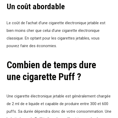
Un coût abordable
Le coût de l’achat d’une cigarette électronique jetable est
bien moins cher que celui d’une cigarette électronique
classique. En optant pour les cigarettes jetables, vous
pouvez faire des économies.
Combien de temps dure
une cigarette Puff ?
U
ne
cigarette
é
lect
ron
ique
jet
able
est
g
én
é
ral
ement
charg
ée
de
2
ml
de
e
liqu
ide
et
capable
de
produ
ire
ent
re
300
et
600
p
uffs
.
Sa
dur
ée
dé
pend
ra
don
c
de
vot
re
cons
omm
ation
.
U
ne