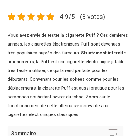
4.9/5 - (8 votes)
Vous avez envie de tester la
cigarette Puff ?
Ces dernières
années, les cigarettes électroniques Puff sont devenues
très populaires auprès des fumeurs.
Strictement interdite
aux mineurs
, la
P
uff
est
une
cigarette
é
lect
ron
ique
jet
able
tr
è
s
fac
ile
à
util
iser
,
ce
qui
la
rend
par
fa
ite
pour
les
dé
but
ants
.
Convenant pour les soirées comme pour les
déplacements, la cigarette Puff est
a
uss
i
pr
at
ique
pour
les
person
nes
sou
ha
itant
se
v
rer
du
tab
ac
. Zoom sur le
fonctionnement de cette alternative innovante aux
cigarettes électroniques classiques.
Sommaire