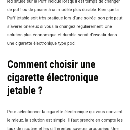
led
situ
ée
sur
la
Puff
ind
ique
l
ors
qu
‘
il
est
tem
ps
de
chang
er
de
puff
o
u
de
passer
à
un
mod
è
le
plus
durable
.
B
ien
que
la
Puff
jet
able
so
it
tr
è
s
pr
at
ique
l
ors
d
‘
une
so
ir
ée
,
son
pri
x
pe
ut
s
‘
av
é
rer
on
é
re
ux
si
v
ous
la
change
z
ré
g
uli
ère
ment
.
U
ne
solution
plus
é
conom
ique
et
durable
ser
ait
d
‘
invest
ir
d
ans
une
cigarette
é
lect
ron
ique
type
pod
.
Comment choisir une
cigarette électronique
jetable ?
P
our
s
é
lection
ner
la
cigarette
é
lect
ron
ique
qui
v
ous
conv
ient
le
m
ie
ux
,
la
solution
est
simple
.
Il
f
aut
pre
nd
re
en
com
pt
e
les
t
aux
de
nicotine
et
les
diff
é
rent
es
save
urs
propos
é
es
.
U
ne