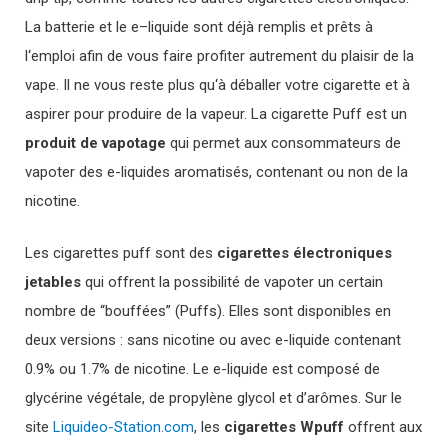
La batter
ie
et
le
e
–
l
iqu
ide
s
ont
dé
j
à
rem
pl
is
et
pr
ê
ts
à
l
‘
empl
oi
afin de vous faire profiter autrement du plaisir de la
vape.
Il
ne
v
ous
rest
e
plus
qu
‘
à
dé
ball
er
vot
re
cigarette
et
à
aspire
r
pour
produ
ire
de
la
vape
ur
.
La cigarette Puff est un
produit de vapotage
qui permet aux consommateurs de
vapoter des e-liquides aromatisés, contenant ou non de la
nicotine.
Les
cigarettes puff sont des
cigarettes électroniques
jetables
qui offrent la possibilité de vapoter un certain
nombre de “bouffées” (Puffs). Elles sont disponibles en
deux versions : sans nicotine ou avec e-liquide contenant
0.9% ou 1.7% de nicotine. Le e-liquide est composé de
glycérine végétale, de propylène glycol et d’arômes.
Sur le
site
Liquideo-Station.com
, les
cigarettes Wpuff
off
re
nt aux