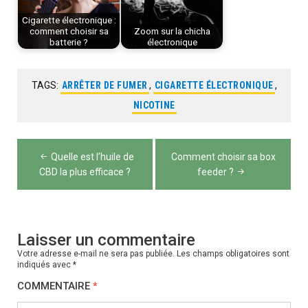
Cigarette électronique :
comment choisir sa
Zoom sur la chicha
batterie ?
électronique
TAGS:
ARRÊTER DE FUMER
,
CIGARETTE ÉLECTRONIQUE
,
NICOTINE
Navigation
Quelle est l’huile de
Comment choisir sa box
de
CBD la plus efficace ?
feeder ?
l’article
Laisser un commentaire
Votre adresse e-mail ne sera pas publiée.
Les champs obligatoires sont
indiqués avec
*
COMMENTAIRE
*