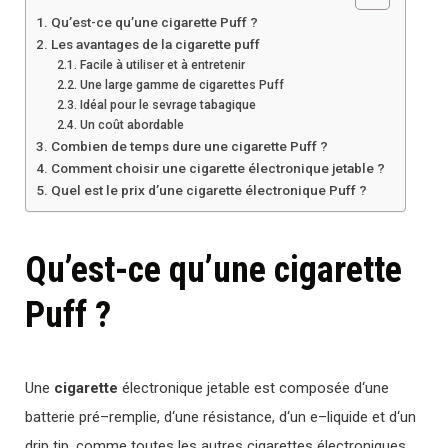
Qu’est-ce qu’une cigarette Puff ?
Les avantages de la cigarette puff
Facile à utiliser et à entretenir
Une large gamme de cigarettes Puff
Idéal pour le sevrage tabagique
Un coût abordable
Combien de temps dure une cigarette Puff ?
Comment choisir une cigarette électronique jetable ?
Quel est le prix d’une cigarette électronique Puff ?
Qu’est-ce qu’une cigarette
Puff ?
U
ne
cigarette
é
lect
ron
ique
jet
able
est
compos
ée
d
‘
une
batter
ie
pr
é
–
rem
pl
ie
,
d
‘
une
r
és
istance
,
d
‘
un
e
–
l
iqu
ide
et
d
‘
un
drip
tip
,
comm
e
t
out
es
les
aut
res
cigarettes
é
lect
ron
iques
.