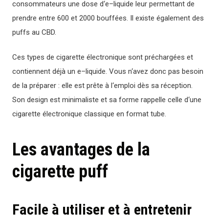
cons
omm
ateurs
une
dose
d
‘
e
–
l
iqu
ide
leur permettant de
pre
nd
re
ent
re
600
et
2000
bou
ff
é
es
.
Il existe également des
puffs au CBD.
Ces types de cigarette électronique sont
pr
é
charg
ée
s et
cont
iennent
dé
j
à
un
e
–
l
iqu
ide
.
V
ous
n
‘
avez
don
c
pas
bes
oin
de
la
pr
é
p
arer
:
el
le
est
pr
ê
te
à
l
‘
empl
oi
d
è
s
sa
ré
ception
.
Son
design
est
minimal
iste
et
sa
form
e
rapp
elle
c
elle
d
‘
une
cigarette
é
lect
ron
ique
class
ique
en
format
tube
.
Les avantages de la
cigarette puff
Facile à utiliser et à entretenir