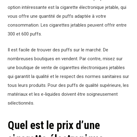
option
int
é
ress
ante
est
la
cigarette
é
lect
ron
ique
jet
able
,
qui
v
ous
off
re
une
quant
ité
de
p
uffs
adapt
ée
à
vot
re
cons
omm
ation
.
Les
cigarettes
jet
ables
pe
u
vent
off
rir
ent
re
300
et
600
p
uffs
.
Il est facile de trouver des puffs sur le marché. De
nombreuses boutiques en vendent. Par contre, misez sur
une boutique de vente de cigarettes électroniques jetables
qui garantit la qualité et le respect des normes sanitaires sur
tous leurs produits. Pour des puffs de qualité supérieure, les
matériaux et les e-liquides doivent être soigneusement
sélectionnés.
Quel est le prix d’une