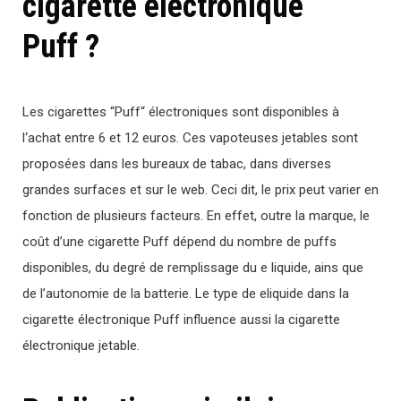
cigarette électronique
Puff ?
Les
cigarettes
“
P
uff
“
é
lect
ron
iques
s
ont
disp
on
ibles
à
l
‘
ach
at
ent
re
6
et
12
euros
.
Ces
vap
ote
uses
jet
ables
s
ont
propos
é
es
d
ans
les
bureau
x
de
tab
ac
,
d
ans
divers
es
grand
es
surfaces
et
sur
le
web
.
Ceci dit, le prix peut varier en
fonction de plusieurs facteurs. En effet, outre la marque, le
coût d’une cigarette Puff dépend du nombre de puffs
disponibles, du de
gr
é
de
rem
pl
iss
age
du
e
liqu
ide
,
ains que
de l’autonomie de la batterie. Le type de eliquide dans la
cigarette électronique Puff influence aussi la cigarette
électronique jetable.