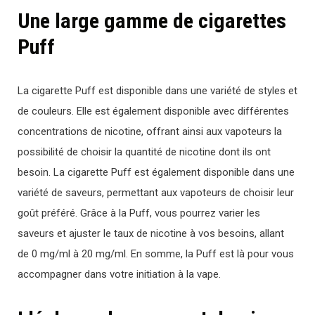
Une large gamme de cigarettes
Puff
La cigarette Puff est disponible dans une variété de styles et
de couleurs. Elle est également disponible avec différentes
concentrations de nicotine, offrant ainsi aux vapoteurs la
possibilité de choisir la quantité de nicotine dont ils ont
besoin. La cigarette Puff est également disponible dans une
variété de saveurs, permettant aux vapoteurs de choisir leur
goût préféré. Gr
â
ce
à
la
Puff
,
v
ous
pour
rez
var
ier
les
save
urs
et
a
just
er
le
t
aux
de
nicotine
à
v
os
bes
o
ins
,
all
ant
de
0
mg
/
ml
à
20
mg
/
ml
.
En
som
me
,
la
Puff
est
l
à
pour
v
ous
accomp
ag
ner
d
ans
vot
re
initiation
à
la
vape
.