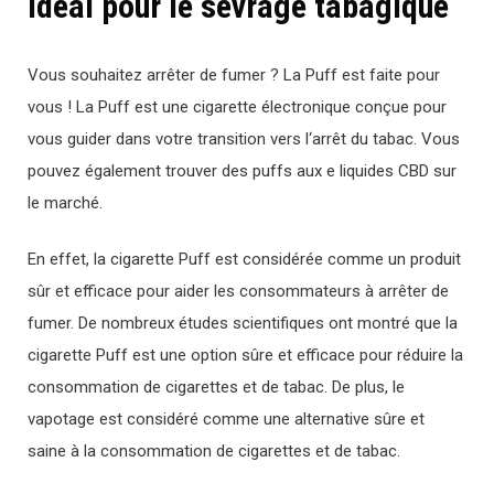
Idéal pour le sevrage tabagique
V
ous
sou
ha
ite
z
arr
ê
ter
de
f
umer
?
La
Puff
est
fa
ite
pour
v
ous
!
La
Puff
est
une
cigarette
é
lect
ron
ique
con
ç
ue
pour
v
ous
gu
ider
d
ans
vot
re
transition
vers
l
‘
arr
ê
t
du
tab
ac
.
V
ous
p
ou
vez
é
gal
ement
trou
ver
des
p
uffs
aux
e
liqu
ides
CBD
sur
le
march
é
.
En effet, la cigarette Puff est considérée comme un produit
sûr et efficace pour aider les consommateurs à arrêter de
fumer. De nombreux études scientifiques ont montré que la
cigarette Puff est une option sûre et efficace pour réduire la
consommation de cigarettes et de tabac. De plus, le
vapotage est considéré comme une alternative sûre et
saine à la consommation de cigarettes et de tabac.