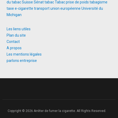
du tabac
Suisse
Sénat
tabac
Tabac prise de poids
tabagisme
taxe e-cigarette
transport
union européenne
Université du
Michigan
Les liens utiles
Plan du site
Contact
A propos
Les mentions légales
parlons entreprise
Copyright © 2026 Arrêter de fumer la cigarette. All Rights Reserved.