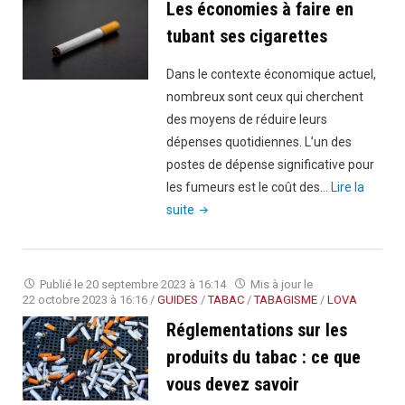
tabag
Les économies à faire en
avec
tubant ses cigarettes
Le
Petit
Dans le contexte économique actuel,
Vapot
nombreux sont ceux qui cherchent
des moyens de réduire leurs
dépenses quotidiennes. L’un des
postes de dépense significative pour
les fumeurs est le coût des…
Lire la
"Les
suite
économies
à
faire
Publié le
20 septembre 2023 à 16:14
Mis à jour le
en
22 octobre 2023 à 16:16
/
GUIDES
/
TABAC
/
TABAGISME
/
LOVA
tubant
Réglementations sur les
ses
produits du tabac : ce que
cigarettes"
vous devez savoir