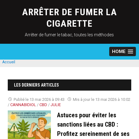
Skip
to
ARRÊTER DE FUMER LA
content
CIGARETTE
Arrêter de fumer le tabac, toutes les méthodes
HOME
Accueil
LES DERNIERS ARTICLES
Publié le
13 mai 2026 à 09:43
Mis à jour le
13 mai 2026 à 10:02
/
CANNABIDIOL
/
CBD
/
JULIE
Astuces pour éviter les
sanctions liées au CBD :
Profitez sereinement de ses