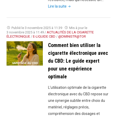
"Comment
Lire la suite
choisir
son
e-
Publié le
3 novembre 2025 à 11:39
Mis à jour le
liquide
3 novembre 2025 à 11:49
/
ACTUALITÉS DE LA CIGARETTE
ÉLECTRONIQUE
/
E-LIQUIDE CBD
/
@DMINISTR@TOR
en
Comment bien utiliser la
fonction
de
cigarette électronique avec
sa
du CBD: Le guide expert
cigarette
pour une expérience
électronique
optimale
et
de
L’utilisation optimale de la cigarette
ses
électronique avec du CBD repose sur
habitudes"
une synergie subtile entre choix du
matériel, réglages précis,
compréhension des dosages et