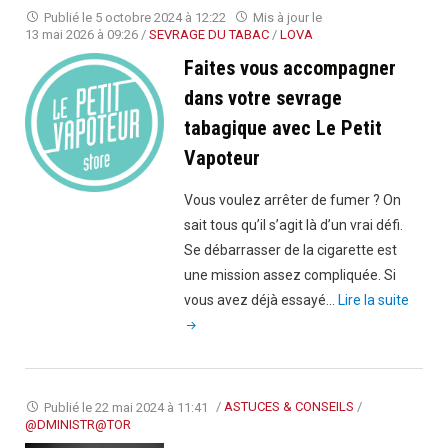
la
Publié le
5 octobre 2024 à 12:22
Mis à jour le
cigarette
13 mai 2026 à 09:26
/
SEVRAGE DU TABAC
/
LOVA
électroniq
Faites vous accompagner
Blu,
dans votre sevrage
quel
tabagique avec Le Petit
avis
Vapoteur
?"
Vous voulez arrêter de fumer ? On
sait tous qu’il s’agit là d’un vrai défi.
Se débarrasser de la cigarette est
une mission assez compliquée. Si
"Faite
vous avez déjà essayé…
Lire la suite
vous
acco
dans
votre
Publié le
22 mai 2024 à 11:41
/
ASTUCES & CONSEILS
/
sevra
@DMINISTR@TOR