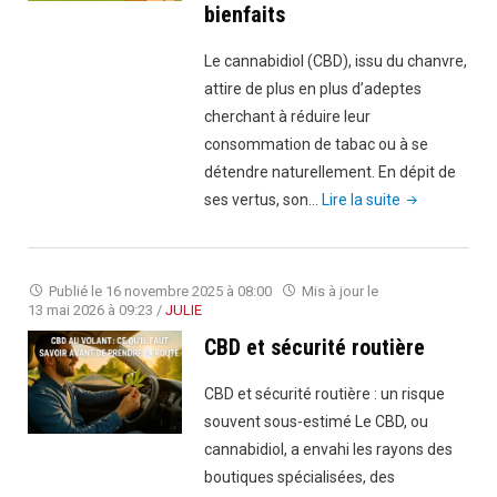
bienfaits
Le cannabidiol (CBD), issu du chanvre,
attire de plus en plus d’adeptes
cherchant à réduire leur
consommation de tabac ou à se
détendre naturellement. En dépit de
"Astuces
ses vertus, son…
Lire la suite
pour
éviter
les
Publié le
16 novembre 2025 à 08:00
Mis à jour le
sanctions
13 mai 2026 à 09:23
/
JULIE
liées
CBD et sécurité routière
au
CBD
CBD et sécurité routière : un risque
:
souvent sous-estimé Le CBD, ou
Profitez
cannabidiol, a envahi les rayons des
sereinement
boutiques spécialisées, des