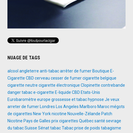
NUAGE DE TAGS
alcool
angleterre
anti-tabac
arrêter de fumer
Boutique E-
Cigarette
CBD
cerveau
cesser de fumer
cigarette belgique
cigarette neutre
cigarette électronique
Clopinette
contrebande
danger tabac
e-cigarette
E-liquide CBD
Etats-Unis
Eurobaromètre
europe
grossesse et tabac
hypnose
Je veux
arreter de fumer
Londres
Los Angeles
Marlboro
Maroc
mégots
de cigarettes
New York
nicotine
Nouvelle-Zélande
Patch
Nicotine
Pays de Galles
prix cigarettes
Québec
santé
sevrage
du tabac
Suisse
Sénat
tabac
Tabac prise de poids
tabagisme