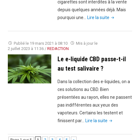
cigarettes sont interdites à la vente
depuis quelques années déjà. Mais
"Pourquoi
pourquoi une…
Lire la suite
les
cigarettes
mentholées
Publié le
19 mars 2021 à 08:10
Mis à jour le
sont
2 juillet 2023 à 11:36
/
REDACTION
interdites
Le e-liquide CBD passe-t-il
à
au test salivaire ?
la
vente
Dans la collection des e-liquides, on a
?"
ces solutions au CBD. Bien
présentées au rayon, elles ne passent
pas indifférentes aux yeux des
vapoteurs. Certains les testent et
"Le
finissent par…
Lire la suite
e-
liquide