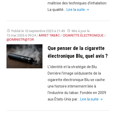
maîtrise des techniques d’inhalation.
"Comment
La qualité…
Lire la suite
bien
utiliser
la
Publié le
10 septembre 2025 à 21:49
Mis à jour le
cigarette
13 mai 2026 à 09:24
/
ARRET TABAC
/
CIGARETTE ÉLECTRONIQUE
/
@DMINISTR@TOR
électronique
Que penser de la cigarette
avec
du
électronique Blu, quel avis ?
CBD:
L’identité et la stratégie de Blu
Le
Derrière l’image séduisante de la
guide
cigarette électronique Blu se cache
expert
une histoire intimement liée à
pour
l’industrie du tabac. Fondée en 2009
une
"Que
aux États-Unis par…
Lire la suite
expérience
penser
optimale"
de