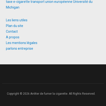
taxe e-cigarette
transport
union européenne
Université du
Michigan
Les liens utiles
Plan du site
Contact
A propos
Les mentions légales
parlons entreprise
Copyright © 2026 Arrêter de fumer la cigarette. All Rights Reserved.