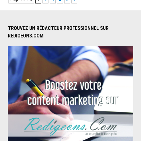
Page 1 sur 5
1
2
3
4
5
»
CBD
passe-
t-
il
TROUVEZ UN RÉDACTEUR PROFESSIONNEL SUR
REDIGEONS.COM
au
test
salivaire
?"