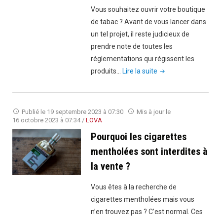
Vous souhaitez ouvrir votre boutique
de tabac ? Avant de vous lancer dans
un tel projet, il reste judicieux de
prendre note de toutes les
réglementations qui régissent les
"Réglementations
produits…
Lire la suite
sur
les
produits
Publié le
19 septembre 2023 à 07:30
Mis à jour le
du
16 octobre 2023 à 07:34
/
LOVA
tabac
Pourquoi les cigarettes
:
mentholées sont interdites à
ce
la vente ?
que
vous
Vous êtes à la recherche de
devez
cigarettes mentholées mais vous
savoir"
n’en trouvez pas ? C’est normal. Ces