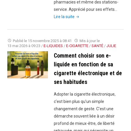
de
pharmacies et même des stations-
ses
service. Apprécié pour ses effets…
"CBD
bienfaits"
Lire la suite
et
sécurité
routière"
Publié le
15 novembre 2025 à 08:41
Mis à jour le
13 mai 2026 à 09:23
/
E-LIQUIDES
/
E-CIGARETTE
/
SANTÉ
/
JULIE
Comment choisir son e-
liquide en fonction de sa
cigarette électronique et de
ses habitudes
Adopter la cigarette électronique,
c’est bien plus qu’un simple
changement de geste. C’est une
démarche souvent liée à un désir
profond de mieux-être, de liberté
retrouvée, mais qui nécessite un…