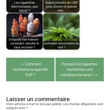
Les cigarettes
Quand prendre du CBD
électroniques, que
pour dormir et passer
savoir ?
une…
E-liquide fait-maison :
comment calculer le
comment reconnaître du
taux nicotine ?
cbd ?
Navigation
Comment
Pourquoi les cigarettes
de
fonctionne la cigarette
mentholées sont
Puff ?
interdites à la vente ?
l’article
Laisser un commentaire
Votre adresse e-mail ne sera pas publiée.
Les champs obligatoires sont
indiqués avec
*