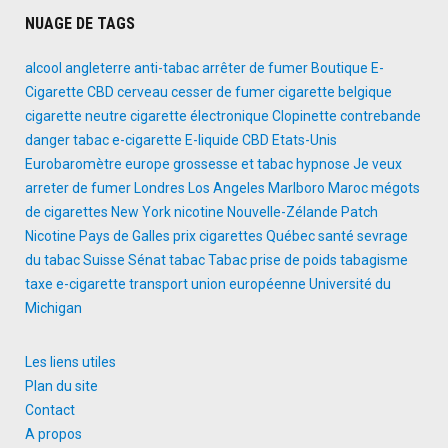
NUAGE DE TAGS
alcool
angleterre
anti-tabac
arrêter de fumer
Boutique E-
Cigarette
CBD
cerveau
cesser de fumer
cigarette belgique
cigarette neutre
cigarette électronique
Clopinette
contrebande
danger tabac
e-cigarette
E-liquide CBD
Etats-Unis
Eurobaromètre
europe
grossesse et tabac
hypnose
Je veux
arreter de fumer
Londres
Los Angeles
Marlboro
Maroc
mégots
de cigarettes
New York
nicotine
Nouvelle-Zélande
Patch
Nicotine
Pays de Galles
prix cigarettes
Québec
santé
sevrage
du tabac
Suisse
Sénat
tabac
Tabac prise de poids
tabagisme
taxe e-cigarette
transport
union européenne
Université du
Michigan
Les liens utiles
Plan du site
Contact
A propos