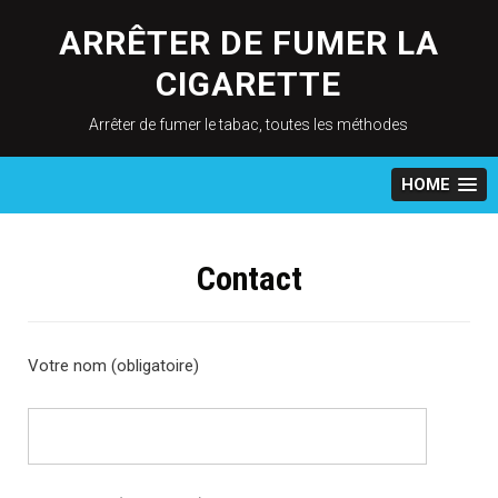
Skip
to
ARRÊTER DE FUMER LA
content
CIGARETTE
Arrêter de fumer le tabac, toutes les méthodes
HOME
Contact
Votre nom (obligatoire)