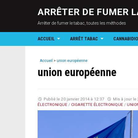
ARRÊTER DE FUMER L
Arrêter de fumer le tabac, toutes les méthodes
ACCUEIL
ARRÊT TABAC
CANNABIDI
Accueil
>
union européenne
union européenne
Publié le
20 janvier 2014 à 12:37
Mis à jour le
ÉLECTRONIQUE
/
CIGARETTE ÉLECTRONIQUE
/
UNIO