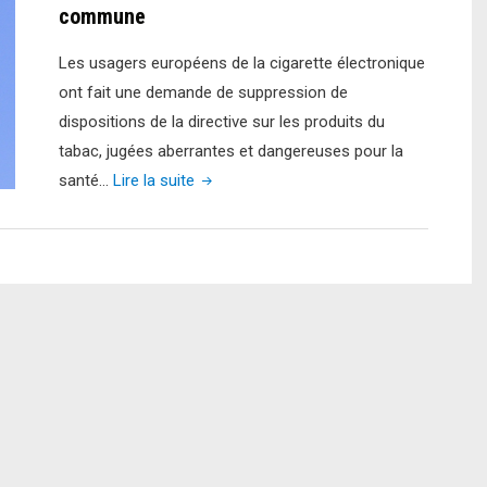
commune
Les usagers européens de la cigarette électronique
ont fait une demande de suppression de
dispositions de la directive sur les produits du
tabac, jugées aberrantes et dangereuses pour la
"Pour
santé…
Lire la suite
la
première
fois,
des
associations
européennes
de
consommateurs
d’e-
cigarettes