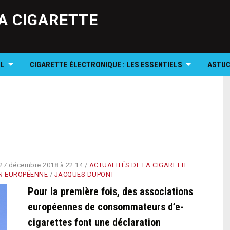
Skip
to
A CIGARETTE
content
OL
CIGARETTE ÉLECTRONIQUE : LES ESSENTIELS
ASTUC
27 décembre 2018 à 22:14
/
ACTUALITÉS DE LA CIGARETTE
N EUROPÉENNE
/
JACQUES DUPONT
Pour la première fois, des associations
européennes de consommateurs d’e-
cigarettes font une déclaration