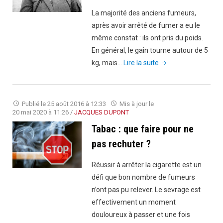
fumer
La majorité des anciens fumeurs,
?"
après avoir arrêté de fumer a eu le
même constat : ils ont pris du poids.
En général, le gain tourne autour de 5
"Sevrage
kg, mais…
Lire la suite
tabagique
:
pourquoi
Publié le
25 août 2016 à 12:33
Mis à jour le
prend-
20 mai 2020 à 11:26
/
JACQUES DUPONT
on
Tabac : que faire pour ne
du
pas rechuter ?
poids
après
Réussir à arrêter la cigarette est un
avoir
défi que bon nombre de fumeurs
arrêté
n’ont pas pu relever. Le sevrage est
de
effectivement un moment
fumer
douloureux à passer et une fois