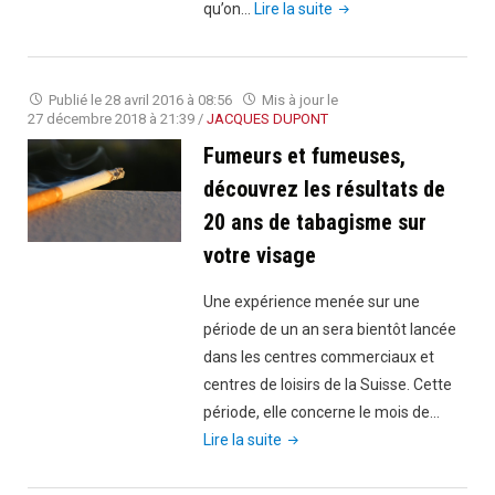
?"
"Tabac
qu’on…
Lire la suite
:
que
faire
Publié le
28 avril 2016 à 08:56
Mis à jour le
pour
27 décembre 2018 à 21:39
/
JACQUES DUPONT
ne
Fumeurs et fumeuses,
pas
découvrez les résultats de
rechuter
20 ans de tabagisme sur
?"
votre visage
Une expérience menée sur une
période de un an sera bientôt lancée
dans les centres commerciaux et
centres de loisirs de la Suisse. Cette
période, elle concerne le mois de…
"Fumeurs
Lire la suite
et
fumeuses,