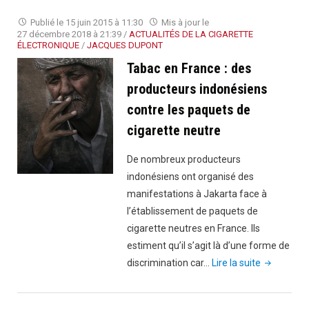
découvrez
Publié le
15 juin 2015 à 11:30
Mis à jour le
les
27 décembre 2018 à 21:39
/
ACTUALITÉS DE LA CIGARETTE
ÉLECTRONIQUE
/
JACQUES DUPONT
résultats
Tabac en France : des
de
20
producteurs indonésiens
ans
contre les paquets de
de
cigarette neutre
tabagisme
sur
De nombreux producteurs
votre
indonésiens ont organisé des
visage"
manifestations à Jakarta face à
l’établissement de paquets de
cigarette neutres en France. Ils
estiment qu’il s’agit là d’une forme de
"Tabac
discrimination car…
Lire la suite
en
France