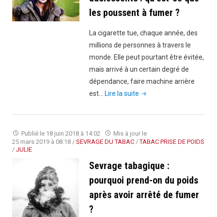
les poussent à fumer ?
La cigarette tue, chaque année, des
millions de personnes à travers le
monde. Elle peut pourtant être évitée,
mais arrivé à un certain degré de
dépendance, faire machine arrière
"Tabagisme
est…
Lire la suite
chez
les
adolescents
Publié le
18 juin 2018 à 14:02
Mis à jour le
:
25 mars 2019 à 08:18
/
SEVRAGE DU TABAC
/
TABAC PRISE DE POIDS
/
JULIE
qu’est-
Sevrage tabagique :
ce
que
pourquoi prend-on du poids
les
après avoir arrêté de fumer
poussent
?
à