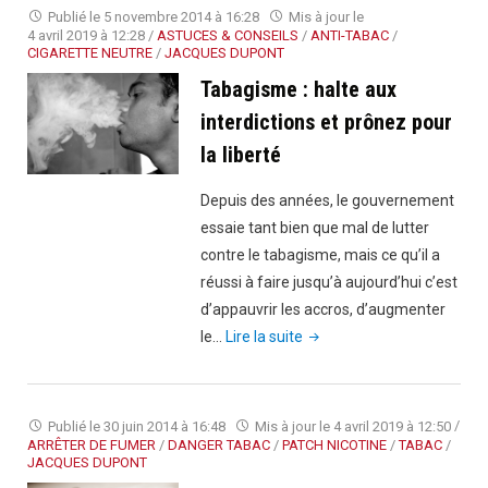
:
Publié le
5 novembre 2014 à 16:28
Mis à jour le
des
4 avril 2019 à 12:28
/
ASTUCES & CONSEILS
/
ANTI-TABAC
/
CIGARETTE NEUTRE
/
JACQUES DUPONT
producteur
Tabagisme : halte aux
indonésien
contre
interdictions et prônez pour
les
la liberté
paquets
de
Depuis des années, le gouvernement
cigarette
essaie tant bien que mal de lutter
neutre"
contre le tabagisme, mais ce qu’il a
réussi à faire jusqu’à aujourd’hui c’est
d’appauvrir les accros, d’augmenter
"Tabagisme
le…
Lire la suite
:
halte
aux
Publié le
30 juin 2014 à 16:48
Mis à jour le
4 avril 2019 à 12:50
/
interdictions
ARRÊTER DE FUMER
/
DANGER TABAC
/
PATCH NICOTINE
/
TABAC
/
JACQUES DUPONT
et