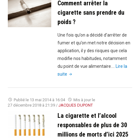
Comment arrêter la
prônez
pour
cigarette sans prendre du
la
poids ?
liberté"
Une fois qu’on a décidé d’arrêter de
fumer et qu’on met notre décision en
application, il y des risques que cela
modifie nos habitudes, notamment
du point de vue alimentaire.…
Lire la
"Comment
suite
arrêter
la
cigarette
Publié le
13 mai 2014 à 16:04
Mis à jour le
sans
27 décembre 2018 à 21:39
/
JACQUES DUPONT
prendre
La cigarette et l’alcool
du
responsables de plus de 30
poids ?"
millions de morts d’ici 2025