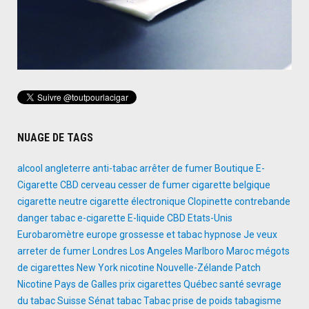
NUAGE DE TAGS
alcool
angleterre
anti-tabac
arrêter de fumer
Boutique E-
Cigarette
CBD
cerveau
cesser de fumer
cigarette belgique
cigarette neutre
cigarette électronique
Clopinette
contrebande
danger tabac
e-cigarette
E-liquide CBD
Etats-Unis
Eurobaromètre
europe
grossesse et tabac
hypnose
Je veux
arreter de fumer
Londres
Los Angeles
Marlboro
Maroc
mégots
de cigarettes
New York
nicotine
Nouvelle-Zélande
Patch
Nicotine
Pays de Galles
prix cigarettes
Québec
santé
sevrage
du tabac
Suisse
Sénat
tabac
Tabac prise de poids
tabagisme