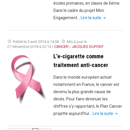
écoles primaires, en classe de 6ème.
Dans le cadre du projet Mon
"Cigarettes,
Engagement…
Lire la suite
l’alcool
et
drogue
Publié le
3 avril 2014 à 14:06
Mis à jour le
:
27 décembre 2018 à 22:14
/
CANCER
/
JACQUES DUPONT
sensibilisation
L’e-cigarette comme
dès
traitement anti-cancer
l’école
primaire"
Dans le monde européen actuel
notamment en France, le cancer est
devenu la plus grande cause de
décès. Pour faire diminuer les
chiffres s’y rapportant, le Plan Cancer
"L’e-
projette aujourd’hui…
Lire la suite
cigarette
comme