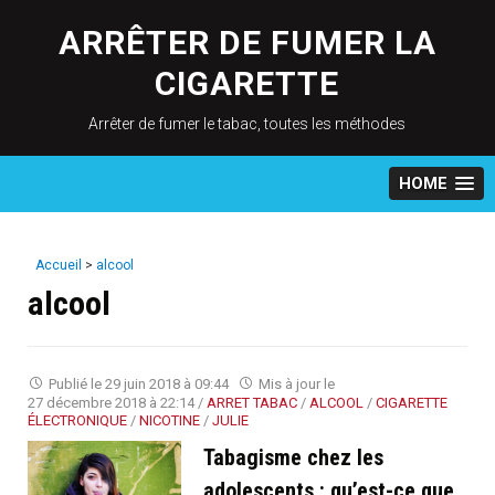
Skip
to
ARRÊTER DE FUMER LA
content
CIGARETTE
Arrêter de fumer le tabac, toutes les méthodes
HOME
Accueil
>
alcool
alcool
Publié le
29 juin 2018 à 09:44
Mis à jour le
27 décembre 2018 à 22:14
/
ARRET TABAC
/
ALCOOL
/
CIGARETTE
ÉLECTRONIQUE
/
NICOTINE
/
JULIE
Tabagisme chez les
adolescents : qu’est-ce que