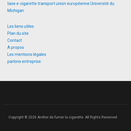
taxe e-cigarette
transport
union européenne
Université du
Michigan
Les liens utiles
Plan du site
Contact
A propos
Les mentions légales
parlons entreprise
Copyright © 2026 Arrêter de fumer la cigarette. All Rights Reserved.