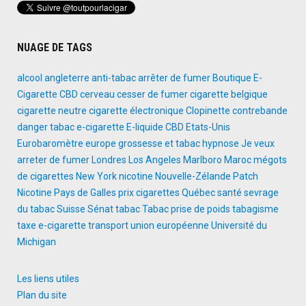
NUAGE DE TAGS
alcool
angleterre
anti-tabac
arrêter de fumer
Boutique E-
Cigarette
CBD
cerveau
cesser de fumer
cigarette belgique
cigarette neutre
cigarette électronique
Clopinette
contrebande
danger tabac
e-cigarette
E-liquide CBD
Etats-Unis
Eurobaromètre
europe
grossesse et tabac
hypnose
Je veux
arreter de fumer
Londres
Los Angeles
Marlboro
Maroc
mégots
de cigarettes
New York
nicotine
Nouvelle-Zélande
Patch
Nicotine
Pays de Galles
prix cigarettes
Québec
santé
sevrage
du tabac
Suisse
Sénat
tabac
Tabac prise de poids
tabagisme
taxe e-cigarette
transport
union européenne
Université du
Michigan
Les liens utiles
Plan du site