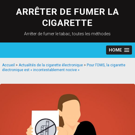
Skip
to
ARRÊTER DE FUMER LA
content
CIGARETTE
Arrêter de fumer le tabac, toutes les méthodes
HOME
Accueil
>
Actualités de la cigarette électronique
>
Pour l’OMS, la cigarette
électronique est « incontestablement nocive »