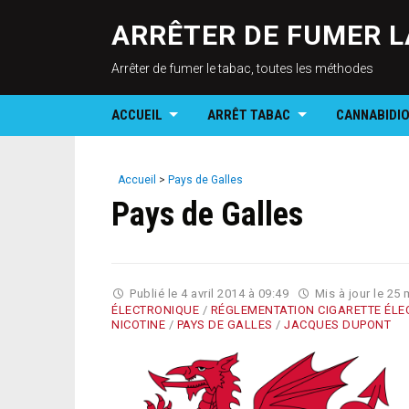
ARRÊTER DE FUMER L
Arrêter de fumer le tabac, toutes les méthodes
ACCUEIL
ARRÊT TABAC
CANNABIDI
Accueil
>
Pays de Galles
Pays de Galles
Publié le
4 avril 2014 à 09:49
Mis à jour le
25 
ÉLECTRONIQUE
/
RÉGLEMENTATION CIGARETTE ÉLE
NICOTINE
/
PAYS DE GALLES
/
JACQUES DUPONT