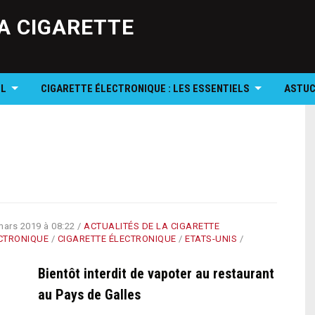
Skip
to
A CIGARETTE
content
OL
CIGARETTE ÉLECTRONIQUE : LES ESSENTIELS
ASTUC
mars 2019 à 08:22
/
ACTUALITÉS DE LA CIGARETTE
CTRONIQUE
/
CIGARETTE ÉLECTRONIQUE
/
ETATS-UNIS
/
Bientôt interdit de vapoter au restaurant
au Pays de Galles