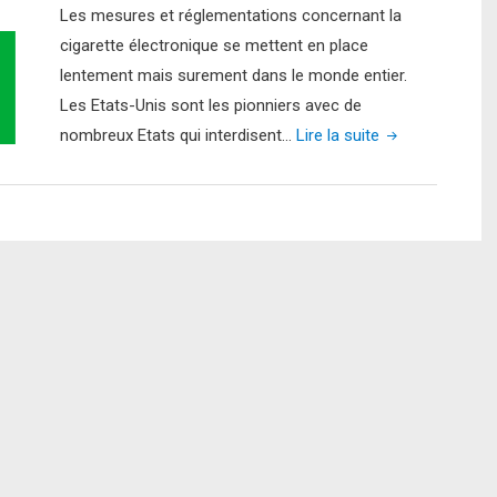
Les mesures et réglementations concernant la
cigarette électronique se mettent en place
lentement mais surement dans le monde entier.
Les Etats-Unis sont les pionniers avec de
"Bientôt
nombreux Etats qui interdisent…
Lire la suite
interdit
de
vapoter
au
restaurant
au
Pays
de
Galles"