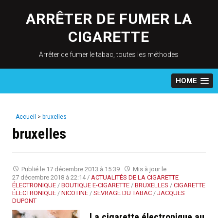
Skip
to
ARRÊTER DE FUMER LA
content
CIGARETTE
Arrêter de fumer le tabac, toutes les méthodes
HOME
Accueil
>
bruxelles
bruxelles
Publié le
17 décembre 2013 à 15:39
Mis à jour le
27 décembre 2018 à 22:14
/
ACTUALITÉS DE LA CIGARETTE
ÉLECTRONIQUE
/
BOUTIQUE E-CIGARETTE
/
BRUXELLES
/
CIGARETTE
ÉLECTRONIQUE
/
NICOTINE
/
SEVRAGE DU TABAC
/
JACQUES
DUPONT
La cigarette électronique au