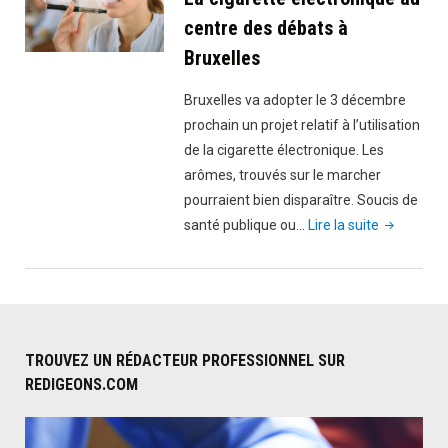
centre des débats à
Bruxelles
Bruxelles va adopter le 3 décembre
prochain un projet relatif à l’utilisation
de la cigarette électronique. Les
arômes, trouvés sur le marcher
pourraient bien disparaître. Soucis de
"La
santé publique ou…
Lire la suite
cigarette
électroniq
au
centre
des
TROUVEZ UN RÉDACTEUR PROFESSIONNEL SUR
débats
REDIGEONS.COM
à
Bruxelles"