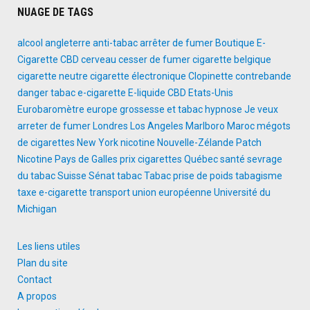
NUAGE DE TAGS
alcool
angleterre
anti-tabac
arrêter de fumer
Boutique E-
Cigarette
CBD
cerveau
cesser de fumer
cigarette belgique
cigarette neutre
cigarette électronique
Clopinette
contrebande
danger tabac
e-cigarette
E-liquide CBD
Etats-Unis
Eurobaromètre
europe
grossesse et tabac
hypnose
Je veux
arreter de fumer
Londres
Los Angeles
Marlboro
Maroc
mégots
de cigarettes
New York
nicotine
Nouvelle-Zélande
Patch
Nicotine
Pays de Galles
prix cigarettes
Québec
santé
sevrage
du tabac
Suisse
Sénat
tabac
Tabac prise de poids
tabagisme
taxe e-cigarette
transport
union européenne
Université du
Michigan
Les liens utiles
Plan du site
Contact
A propos