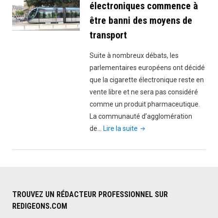
électroniques commence à
être banni des moyens de
transport
Suite à nombreux débats, les
parlementaires européens ont décidé
que la cigarette électronique reste en
vente libre et ne sera pas considéré
comme un produit pharmaceutique.
La communauté d’agglomération
"L’usage
de…
Lire la suite
des
cigarettes
électroniques
commence
à
TROUVEZ UN RÉDACTEUR PROFESSIONNEL SUR
être
REDIGEONS.COM
banni