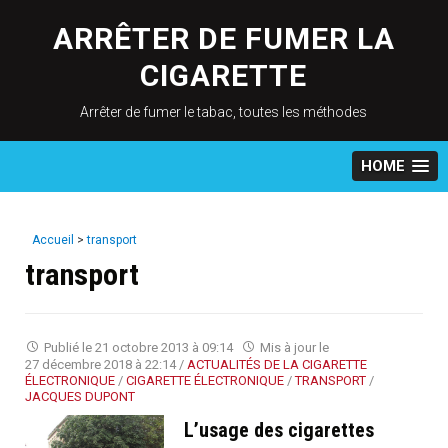
Skip
to
ARRÊTER DE FUMER LA
content
CIGARETTE
Arrêter de fumer le tabac, toutes les méthodes
HOME
Accueil
>
transport
transport
Publié le
21 octobre 2013 à 09:14
Mis à jour le
27 décembre 2018 à 22:14
/
ACTUALITÉS DE LA CIGARETTE
ÉLECTRONIQUE
/
CIGARETTE ÉLECTRONIQUE
/
TRANSPORT
/
JACQUES DUPONT
L’usage des cigarettes