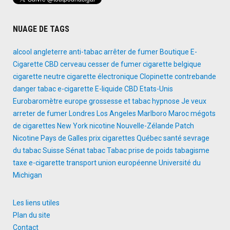
NUAGE DE TAGS
alcool
angleterre
anti-tabac
arrêter de fumer
Boutique E-
Cigarette
CBD
cerveau
cesser de fumer
cigarette belgique
cigarette neutre
cigarette électronique
Clopinette
contrebande
danger tabac
e-cigarette
E-liquide CBD
Etats-Unis
Eurobaromètre
europe
grossesse et tabac
hypnose
Je veux
arreter de fumer
Londres
Los Angeles
Marlboro
Maroc
mégots
de cigarettes
New York
nicotine
Nouvelle-Zélande
Patch
Nicotine
Pays de Galles
prix cigarettes
Québec
santé
sevrage
du tabac
Suisse
Sénat
tabac
Tabac prise de poids
tabagisme
taxe e-cigarette
transport
union européenne
Université du
Michigan
Les liens utiles
Plan du site
Contact