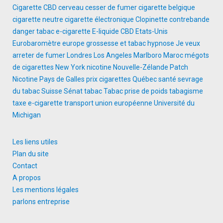
Cigarette
CBD
cerveau
cesser de fumer
cigarette belgique
cigarette neutre
cigarette électronique
Clopinette
contrebande
danger tabac
e-cigarette
E-liquide CBD
Etats-Unis
Eurobaromètre
europe
grossesse et tabac
hypnose
Je veux
arreter de fumer
Londres
Los Angeles
Marlboro
Maroc
mégots
de cigarettes
New York
nicotine
Nouvelle-Zélande
Patch
Nicotine
Pays de Galles
prix cigarettes
Québec
santé
sevrage
du tabac
Suisse
Sénat
tabac
Tabac prise de poids
tabagisme
taxe e-cigarette
transport
union européenne
Université du
Michigan
Les liens utiles
Plan du site
Contact
A propos
Les mentions légales
parlons entreprise