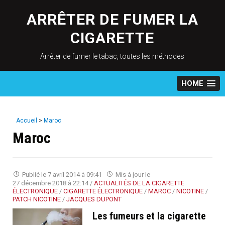
Skip
to
ARRÊTER DE FUMER LA
content
CIGARETTE
Arrêter de fumer le tabac, toutes les méthodes
HOME
Accueil
>
Maroc
Maroc
Publié le
7 avril 2014 à 09:41
Mis à jour le
27 décembre 2018 à 22:14
/
ACTUALITÉS DE LA CIGARETTE
ÉLECTRONIQUE
/
CIGARETTE ÉLECTRONIQUE
/
MAROC
/
NICOTINE
/
PATCH NICOTINE
/
JACQUES DUPONT
Les fumeurs et la cigarette