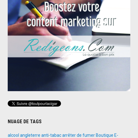
NUAGE DE TAGS
alcool
angleterre
anti-tabac
arrêter de fumer
Boutique E-