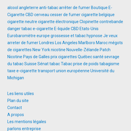
alcool
angleterre
anti-tabac
arrêter de fumer
Boutique E-
Cigarette
CBD
cerveau
cesser de fumer
cigarette belgique
cigarette neutre
cigarette électronique
Clopinette
contrebande
danger tabac
e-cigarette
E-liquide CBD
Etats-Unis
Eurobaromètre
europe
grossesse et tabac
hypnose
Je veux
arreter de fumer
Londres
Los Angeles
Marlboro
Maroc
mégots
de cigarettes
New York
nicotine
Nouvelle-Zélande
Patch
Nicotine
Pays de Galles
prix cigarettes
Québec
santé
sevrage
du tabac
Suisse
Sénat
tabac
Tabac prise de poids
tabagisme
taxe e-cigarette
transport
union européenne
Université du
Michigan
Les liens utiles
Plan du site
Contact
A propos
Les mentions légales
parlons entreprise