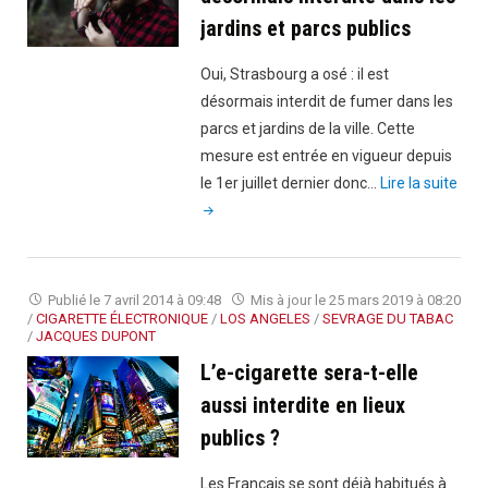
jardins et parcs publics
Oui, Strasbourg a osé : il est
désormais interdit de fumer dans les
parcs et jardins de la ville. Cette
mesure est entrée en vigueur depuis
"Str
le 1er juillet dernier donc…
Lire la suite
:
la
ciga
dés
Publié le
7 avril 2014 à 09:48
Mis à jour le
25 mars 2019 à 08:20
inte
/
CIGARETTE ÉLECTRONIQUE
/
LOS ANGELES
/
SEVRAGE DU TABAC
/
JACQUES DUPONT
dan
L’e-cigarette sera-t-elle
les
jard
aussi interdite en lieux
et
publics ?
parc
publ
Les Français se sont déjà habitués à