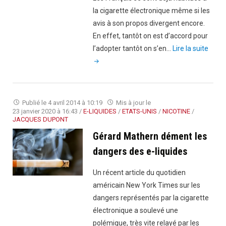
la cigarette électronique même si les
avis à son propos divergent encore.
En effet, tantôt on est d’accord pour
"L’e-
l’adopter tantôt on s’en…
Lire la suite
cigar
sera-
t-
elle
Publié le
4 avril 2014 à 10:19
Mis à jour le
aussi
23 janvier 2020 à 16:43
/
E-LIQUIDES
/
ETATS-UNIS
/
NICOTINE
/
JACQUES DUPONT
interd
Gérard Mathern dément les
en
lieux
dangers des e-liquides
publi
Un récent article du quotidien
?"
américain New York Times sur les
dangers représentés par la cigarette
électronique a soulevé une
polémique, très vite relayé par les