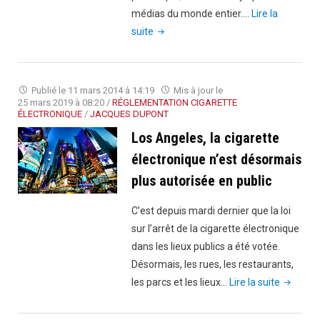
médias du monde entier.…
Lire la
"Gérard
suite
Mathern
dément
les
Publié le
11 mars 2014 à 14:19
Mis à jour le
dangers
25 mars 2019 à 08:20
/
RÉGLEMENTATION CIGARETTE
ÉLECTRONIQUE
/
JACQUES DUPONT
des
Los Angeles, la cigarette
e-
liquides"
électronique n’est désormais
plus autorisée en public
C’est depuis mardi dernier que la loi
sur l’arrêt de la cigarette électronique
dans les lieux publics a été votée.
Désormais, les rues, les restaurants,
"Los
les parcs et les lieux…
Lire la suite
Angeles,
la