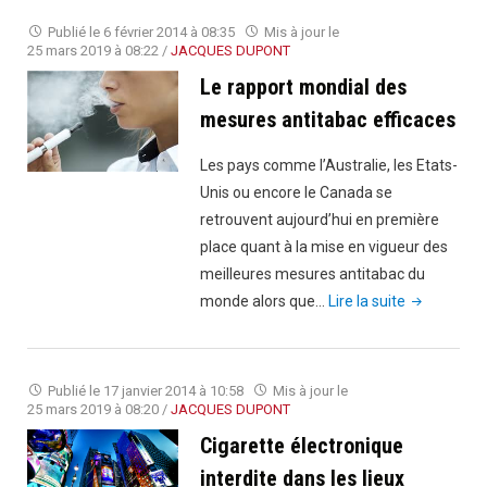
cigarett
Publié le
6 février 2014 à 08:35
Mis à jour le
électron
25 mars 2019 à 08:22
/
JACQUES DUPONT
n’est
Le rapport mondial des
désorma
mesures antitabac efficaces
plus
autorisé
Les pays comme l’Australie, les Etats-
en
Unis ou encore le Canada se
public"
retrouvent aujourd’hui en première
place quant à la mise en vigueur des
meilleures mesures antitabac du
"Le
monde alors que…
Lire la suite
rapport
mondial
des
Publié le
17 janvier 2014 à 10:58
Mis à jour le
mesures
25 mars 2019 à 08:20
/
JACQUES DUPONT
antitabac
Cigarette électronique
efficaces"
interdite dans les lieux