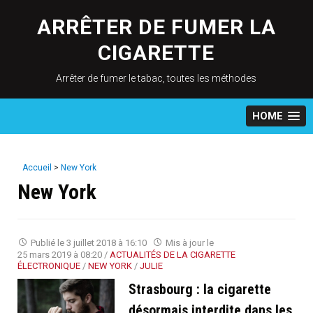
Skip
to
ARRÊTER DE FUMER LA
content
CIGARETTE
Arrêter de fumer le tabac, toutes les méthodes
HOME
Accueil
>
New York
New York
Publié le
3 juillet 2018 à 16:10
Mis à jour le
25 mars 2019 à 08:20
/
ACTUALITÉS DE LA CIGARETTE
ÉLECTRONIQUE
/
NEW YORK
/
JULIE
Strasbourg : la cigarette
désormais interdite dans les