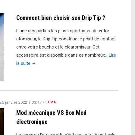
sur
la
Comment bien choisir son Drip Tip ?
nicotine"
L’une des parties les plus importantes de votre
atomiseur, le Drip Tip constitue le point de contact
entre votre bouche et le clearomiseur. Cet
accessoire est disponible dans de nombreux…
Lire
"Comment
la suite
bien
choisir
son
Drip
26 janvier 2022 à 03:17
/
LOVA
Tip
?"
Mod mécanique VS Box Mod
électronique
Le choix de l’e-cigarette n’est pas une tâche facile.