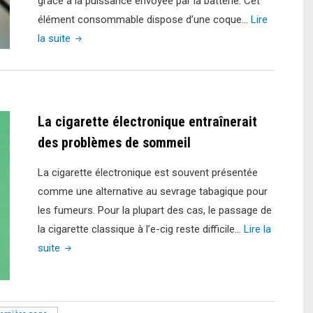
grâce à la puissance envoyée par la batterie. Cet
élément consommable dispose d’une coque…
Lire
"Cigarette
la suite
électronique :
faut-
il
se
La cigarette électronique entraînerait
tourner
des problèmes de sommeil
vers
une
La cigarette électronique est souvent présentée
résistance
comme une alternative au sevrage tabagique pour
en
les fumeurs. Pour la plupart des cas, le passage de
mesh ?"
la cigarette classique à l’e-cig reste difficile…
Lire la
"La
suite
cigarette
électronique
entraînerait