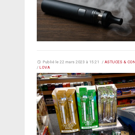
Publié le
22 mars 2023 à 15:21
/
ASTUCES & CON
/
LOVA