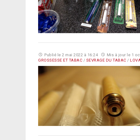
Publié le
2 mai 2022 à 16:24
Mis à jour le
1 oc
GROSSESSE ET TABAC
/
SEVRAGE DU TABAC
/
LOV