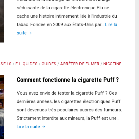
séduisante de la cigarette électronique Blu se
cache une histoire intimement liée à l’industrie du
tabac. Fondée en 2009 aux États-Unis par…
Lire la
"Que
suite
penser
de
la
SEILS
/
E-LIQUIDES
/
GUIDES
/
ARRÊTER DE FUMER
/
NICOTINE
cigarette
électronique
Comment fonctionne la cigarette Puff ?
Blu,
quel
Vous avez envie de tester la cigarette Puff ? Ces
avis
dernières années, les cigarettes électroniques Puff
?"
sont devenues très populaires auprès des fumeurs.
Strictement interdite aux mineurs, la Puff est une…
"Comment
Lire la suite
fonctionne