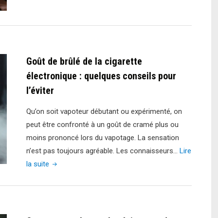
vape
:
quoi
de
Goût de brûlé de la cigarette
neuf
côté
électronique : quelques conseils pour
législation
l’éviter
et
Qu’on soit vapoteur débutant ou expérimenté, on
réglementation
peut être confronté à un goût de cramé plus ou
?"
moins prononcé lors du vapotage. La sensation
n’est pas toujours agréable. Les connaisseurs…
Lire
"Goût
la suite
de
brûlé
de
la