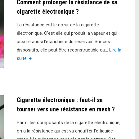
Comment prolonger la résistance de sa
cigarette
cigarette électronique ?
électronique
:
La résistance est le cœur de la cigarette
quelques
électronique. C’est elle qui produit la vapeur et qui
conseils
assure aussi l’étanchéité du réservoir. Sur ces
pour
dispositifs, elle peut être reconstructible ou…
Lire la
l’éviter"
"Comment
suite
prolonger
la
résistance
de
Cigarette électronique : faut-il se
sa
cigarette
tourner vers une résistance en mesh ?
électronique
Parmi les composants de la cigarette électronique,
?"
on a la résistance qui est va chauffer l’e-liquide