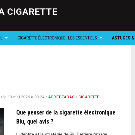
Skip
to
A CIGARETTE
content
OL
CIGARETTE ÉLECTRONIQUE : LES ESSENTIELS
ASTUCES &
r le
13 mai 2026 à 09:24
/
ARRET TABAC
/
CIGARETTE
Que penser de la cigarette électronique
Blu, quel avis ?
L’identité et la stratégie de Blu Derrière l’image