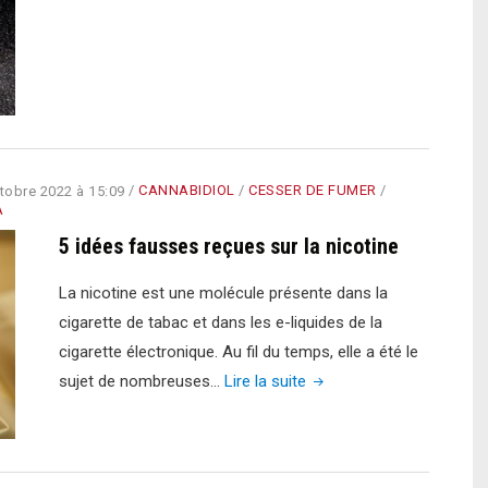
la
cigarette
Puff
?"
tobre 2022 à 15:09
/
CANNABIDIOL
/
CESSER DE FUMER
/
A
5 idées fausses reçues sur la nicotine
La nicotine est une molécule présente dans la
cigarette de tabac et dans les e-liquides de la
cigarette électronique. Au fil du temps, elle a été le
"5
sujet de nombreuses…
Lire la suite
idées
fausses
reçues