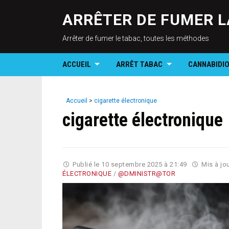
ARRÊTER DE FUMER L
Arrêter de fumer le tabac, toutes les méthodes
ACCUEIL
ARRÊT TABAC
CANNABIDI
Accueil
>
cigarette électronique
cigarette électronique
Publié le
10 septembre 2025 à 21:49
Mis à jou
ÉLECTRONIQUE
/
@DMINISTR@TOR