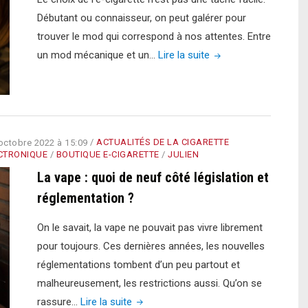
Débutant ou connaisseur, on peut galérer pour
trouver le mod qui correspond à nos attentes. Entre
"Mod
un mod mécanique et un…
Lire la suite
mécanique
VS
Box
Mod
octobre 2022 à 15:09
/
ACTUALITÉS DE LA CIGARETTE
électronique"
CTRONIQUE
/
BOUTIQUE E-CIGARETTE
/
JULIEN
La vape : quoi de neuf côté législation et
réglementation ?
On le savait, la vape ne pouvait pas vivre librement
pour toujours. Ces dernières années, les nouvelles
réglementations tombent d’un peu partout et
malheureusement, les restrictions aussi. Qu’on se
"La
rassure…
Lire la suite