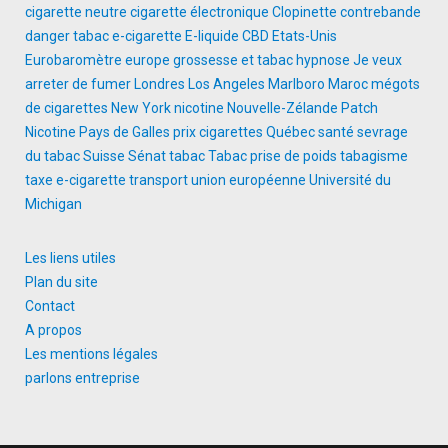
cigarette neutre
cigarette électronique
Clopinette
contrebande
danger tabac
e-cigarette
E-liquide CBD
Etats-Unis
Eurobaromètre
europe
grossesse et tabac
hypnose
Je veux
arreter de fumer
Londres
Los Angeles
Marlboro
Maroc
mégots
de cigarettes
New York
nicotine
Nouvelle-Zélande
Patch
Nicotine
Pays de Galles
prix cigarettes
Québec
santé
sevrage
du tabac
Suisse
Sénat
tabac
Tabac prise de poids
tabagisme
taxe e-cigarette
transport
union européenne
Université du
Michigan
Les liens utiles
Plan du site
Contact
A propos
Les mentions légales
parlons entreprise