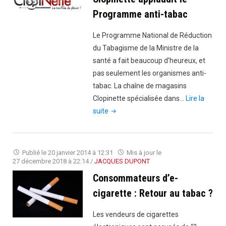
Programme anti-tabac
Le Programme National de Réduction
du Tabagisme de la Ministre de la
santé a fait beaucoup d’heureux, et
pas seulement les organismes anti-
tabac. La chaîne de magasins
Clopinette spécialisée dans…
Lire la
"Clopinette
suite
applaudit
le
Programme
Publié le
20 janvier 2014 à 12:31
Mis à jour le
anti-
27 décembre 2018 à 22:14
/
JACQUES DUPONT
tabac"
Consommateurs d’e-
cigarette : Retour au tabac ?
Les vendeurs de cigarettes