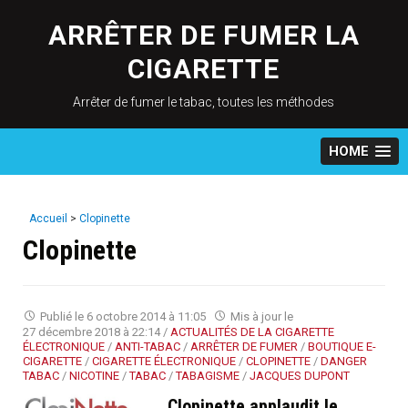
Skip
to
ARRÊTER DE FUMER LA
content
CIGARETTE
Arrêter de fumer le tabac, toutes les méthodes
HOME
Accueil
>
Clopinette
Clopinette
Publié le
6 octobre 2014 à 11:05
Mis à jour le
27 décembre 2018 à 22:14
/
ACTUALITÉS DE LA CIGARETTE
ÉLECTRONIQUE
/
ANTI-TABAC
/
ARRÊTER DE FUMER
/
BOUTIQUE E-
CIGARETTE
/
CIGARETTE ÉLECTRONIQUE
/
CLOPINETTE
/
DANGER
TABAC
/
NICOTINE
/
TABAC
/
TABAGISME
/
JACQUES DUPONT
Clopinette applaudit le