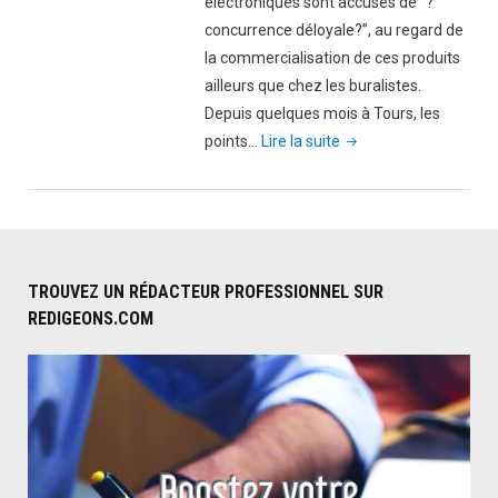
électroniques sont accusés de “?
concurrence déloyale?”, au regard de
la commercialisation de ces produits
ailleurs que chez les buralistes.
Depuis quelques mois à Tours, les
"Consommateurs
points…
Lire la suite
d’e-
cigarette
:
Retour
au
TROUVEZ UN RÉDACTEUR PROFESSIONNEL SUR
tabac
REDIGEONS.COM
?"