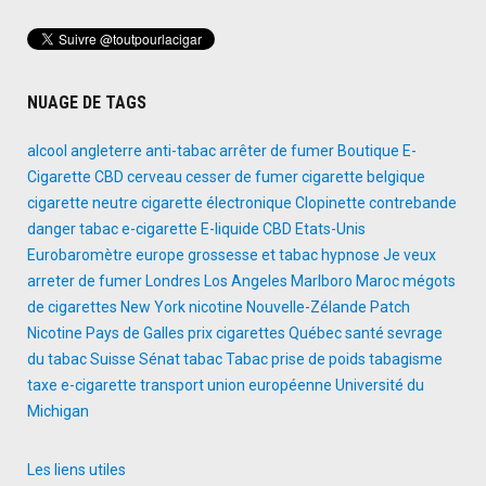
NUAGE DE TAGS
alcool
angleterre
anti-tabac
arrêter de fumer
Boutique E-
Cigarette
CBD
cerveau
cesser de fumer
cigarette belgique
cigarette neutre
cigarette électronique
Clopinette
contrebande
danger tabac
e-cigarette
E-liquide CBD
Etats-Unis
Eurobaromètre
europe
grossesse et tabac
hypnose
Je veux
arreter de fumer
Londres
Los Angeles
Marlboro
Maroc
mégots
de cigarettes
New York
nicotine
Nouvelle-Zélande
Patch
Nicotine
Pays de Galles
prix cigarettes
Québec
santé
sevrage
du tabac
Suisse
Sénat
tabac
Tabac prise de poids
tabagisme
taxe e-cigarette
transport
union européenne
Université du
Michigan
Les liens utiles