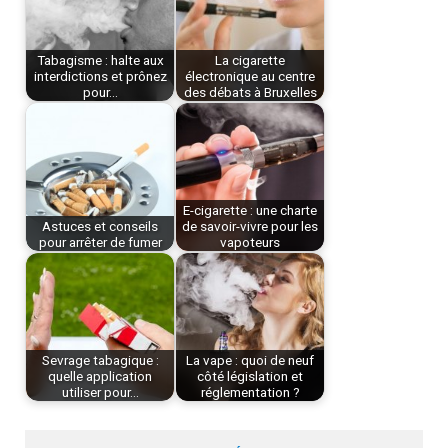
Tabagisme : halte aux
La cigarette
interdictions et prônez
électronique au centre
pour…
des débats à Bruxelles
E-cigarette : une charte
Astuces et conseils
de savoir-vivre pour les
pour arrêter de fumer
vapoteurs
Sevrage tabagique :
La vape : quoi de neuf
quelle application
côté législation et
utiliser pour…
réglementation ?