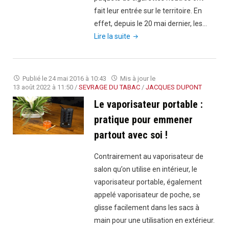
fait leur entrée sur le territoire. En
effet, depuis le 20 mai dernier, les…
"Quand
Lire la suite
les
fumeurs
français
Publié le
24 mai 2016 à 10:43
Mis à jour le
découvrent
13 août 2022 à 11:50
/
SEVRAGE DU TABAC
/
JACQUES DUPONT
le
Le vaporisateur portable :
nouveau
pratique pour emmener
costume
partout avec soi !
des
paquets
Contrairement au vaporisateur de
de
salon qu’on utilise en intérieur, le
cigarettes
vaporisateur portable, également
:
appelé vaporisateur de poche, se
les
glisse facilement dans les sacs à
paquets
main pour une utilisation en extérieur.
neutres"