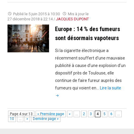
la
chicha
Publié le
5 juin 2015 à 10:30
Mis à jour le
électronique"
27 décembre 2018 à 22:14
/
JACQUES DUPONT
Europe : 14 % des fumeurs
sont désormais vapoteurs
Si la cigarette électronique a
récemment souffert d’une mauvaise
publicité à cause d’une explosion d’un
dispositif près de Toulouse, elle
continue de faire fureur auprès des
"Europ
fumeurs qui voient en…
Lire la suite
:
14
%
Page 4 sur 13
« Première page
«
…
2
3
4
5
6
…
des
10
…
»
Dernière page »
fumeu
sont