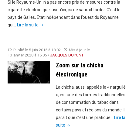
Si le Royaume-Uni n’a pas encore pris de mesures contre la
cigarette électronique jusqu’ici, ça ne saurait tarder. C’est le
pays de Galles, Etat indépendant dans l’ouest du Royaume,
"Pays
qui…
Lire la suite
de
Galles
:
Publié le
5 juin 2015 à 18:02
Mis à jour le
un
10 janvier 2020 à 15:05
/
JACQUES DUPONT
projet
Zoom sur la chicha
de
électronique
loi
contre
La chicha, aussi appelée le « narguilé
la
», est une des formes traditionnelles
cigarette
de consommation du tabac dans
électronique"
certains pays et régions du monde. Il
parait que c’est une pratique…
Lire la
"Zoom
suite
sur