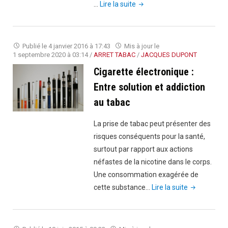
"Le
…
Lire la suite
vaporisateur
portable
:
Publié le
4 janvier 2016 à 17:43
Mis à jour le
pratique
1 septembre 2020 à 03:14
/
ARRET TABAC
/
JACQUES DUPONT
pour
Cigarette électronique :
emmener
Entre solution et addiction
partout
au tabac
avec
soi
La prise de tabac peut présenter des
!"
risques conséquents pour la santé,
surtout par rapport aux actions
néfastes de la nicotine dans le corps.
Une consommation exagérée de
"Cigarette
cette substance…
Lire la suite
électronique
:
Entre