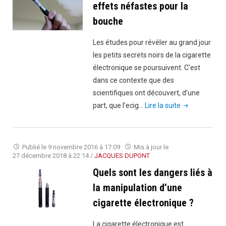
effets néfastes pour la
bouche
Les études pour révéler au grand jour
les petits secrets noirs de la cigarette
électronique se poursuivent. C’est
dans ce contexte que des
scientifiques ont découvert, d’une
"Cigarette
part, que l’ecig…
Lire la suite
électronique
:
des
Publié le
9 novembre 2016 à 17:09
Mis à jour le
effets
27 décembre 2018 à 22:14
/
JACQUES DUPONT
néfastes
Quels sont les dangers liés à
pour
la manipulation d’une
la
cigarette électronique ?
bouche"
La cigarette électronique est