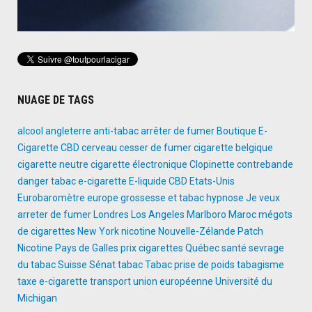
NUAGE DE TAGS
alcool
angleterre
anti-tabac
arrêter de fumer
Boutique E-
Cigarette
CBD
cerveau
cesser de fumer
cigarette belgique
cigarette neutre
cigarette électronique
Clopinette
contrebande
danger tabac
e-cigarette
E-liquide CBD
Etats-Unis
Eurobaromètre
europe
grossesse et tabac
hypnose
Je veux
arreter de fumer
Londres
Los Angeles
Marlboro
Maroc
mégots
de cigarettes
New York
nicotine
Nouvelle-Zélande
Patch
Nicotine
Pays de Galles
prix cigarettes
Québec
santé
sevrage
du tabac
Suisse
Sénat
tabac
Tabac prise de poids
tabagisme
taxe e-cigarette
transport
union européenne
Université du
Michigan