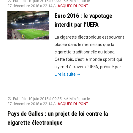
Publié le
10 juin 2015 à 09:33
Mis à jour le
solution
27 décembre 2018 à 22:14
/
JACQUES DUPONT
et
Euro 2016 : le vapotage
addiction
interdit par l’UEFA
au
tabac"
La cigarette électronique est souvent
placée dans le même sac que la
cigarette traditionnelle au tabac.
Cette fois, c’est le monde sportif qui
s’y met à travers l’UEFA, présidé par…
"Euro
Lire la suite
2016
:
le
Publié le
10 juin 2015 à 09:25
Mis à jour le
vapotage
27 décembre 2018 à 22:14
/
JACQUES DUPONT
interdit
Pays de Galles : un projet de loi contre la
par
cigarette électronique
l’UEFA"