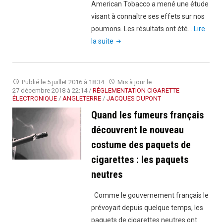
American Tobacco a mené une étude
visant à connaître ses effets sur nos
poumons. Les résultats ont été…
Lire
"E-
la suite
cigarette
:
leur
Publié le
5 juillet 2016 à 18:34
Mis à jour le
vapeur
27 décembre 2018 à 22:14
/
RÉGLEMENTATION CIGARETTE
ÉLECTRONIQUE
/
ANGLETERRE
/
JACQUES DUPONT
ne
Quand les fumeurs français
tue
pas
découvrent le nouveau
les
costume des paquets de
cellules
cigarettes : les paquets
du
neutres
poumon"
Comme le gouvernement français le
prévoyait depuis quelque temps, les
paquets de cigarettes neutres ont