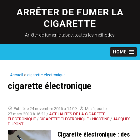
Skip
to
ARRÊTER DE FUMER LA
content
CIGARETTE
Arrêter de fumer le tabac, toutes les méthodes
HOME
Accueil
>
cigarette électronique
cigarette électronique
Publié le
24 novembre 2016 à 14:09
Mis à jour le
27 mars 2019 à 16:21
/
ACTUALITÉS DE LA CIGARETTE
ÉLECTRONIQUE
/
CIGARETTE ÉLECTRONIQUE
/
NICOTINE
/
JACQUES
DUPONT
Cigarette électronique : des