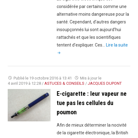
considérée par certains comme une
alternative moins dangereuse pour la
santé. Cependant, d’autres dangers
insoupçonnés lui sont aujourd’hui
rattachés et que les scientifiques
"Que
tentent d’expliquer. Ces…
Lire la suite
sont
les
dang
liés
Publié le
19 octobre 2016 à 13:41
Mis à jour le
à
4 avril 2019 à 12:28
/
ASTUCES & CONSEILS
/
JACQUES DUPONT
la
E-cigarette : leur vapeur ne
mani
tue pas les cellules du
d’un
poumon
cigar
élect
Afin de mieux déterminer la nocivité
?"
de la cigarette électronique, la British