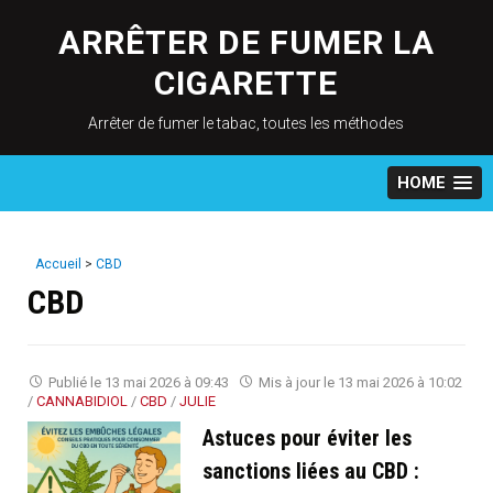
Skip
to
ARRÊTER DE FUMER LA
content
CIGARETTE
Arrêter de fumer le tabac, toutes les méthodes
HOME
Accueil
>
CBD
CBD
Publié le
13 mai 2026 à 09:43
Mis à jour le
13 mai 2026 à 10:02
/
CANNABIDIOL
/
CBD
/
JULIE
Astuces pour éviter les
sanctions liées au CBD :