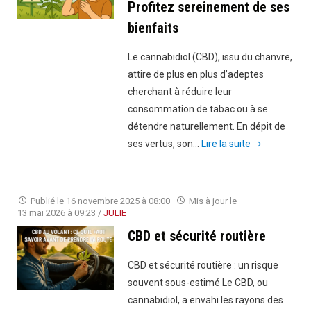
Profitez sereinement de ses
bienfaits
Le cannabidiol (CBD), issu du chanvre,
attire de plus en plus d’adeptes
cherchant à réduire leur
consommation de tabac ou à se
détendre naturellement. En dépit de
"Astuces
ses vertus, son…
Lire la suite
pour
éviter
les
Publié le
16 novembre 2025 à 08:00
Mis à jour le
sanctions
13 mai 2026 à 09:23
/
JULIE
liées
CBD et sécurité routière
au
CBD
CBD et sécurité routière : un risque
:
souvent sous-estimé Le CBD, ou
Profitez
cannabidiol, a envahi les rayons des