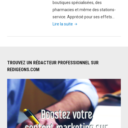
sereinement
boutiques spécialisées, des
de
pharmacies et même des stations-
ses
service. Apprécié pour ses effets…
"CBD
bienfaits"
Lire la suite
et
sécurité
routière"
TROUVEZ UN RÉDACTEUR PROFESSIONNEL SUR
REDIGEONS.COM