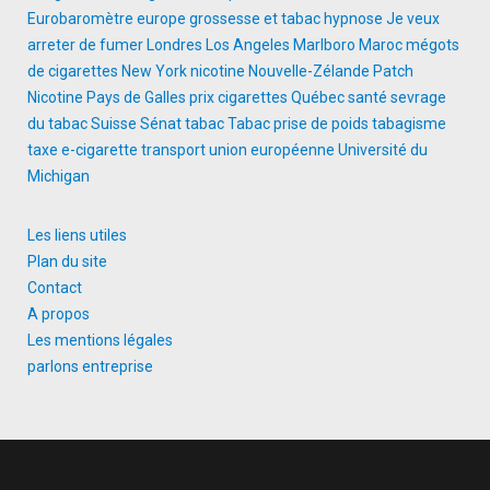
Eurobaromètre
europe
grossesse et tabac
hypnose
Je veux
arreter de fumer
Londres
Los Angeles
Marlboro
Maroc
mégots
de cigarettes
New York
nicotine
Nouvelle-Zélande
Patch
Nicotine
Pays de Galles
prix cigarettes
Québec
santé
sevrage
du tabac
Suisse
Sénat
tabac
Tabac prise de poids
tabagisme
taxe e-cigarette
transport
union européenne
Université du
Michigan
Les liens utiles
Plan du site
Contact
A propos
Les mentions légales
parlons entreprise