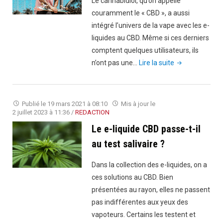
Le cannabidiol, qu’on appelle
couramment le « CBD », a aussi
intégré l’univers de la vape avec les e-
liquides au CBD. Même si ces derniers
comptent quelques utilisateurs, ils
"E-
n’ont pas une…
Lire la suite
liquides
au
CBD
Publié le
19 mars 2021 à 08:10
Mis à jour le
:
2 juillet 2023 à 11:36
/
REDACTION
quels
Le e-liquide CBD passe-t-il
sont
au test salivaire ?
les
effets
Dans la collection des e-liquides, on a
?"
ces solutions au CBD. Bien
présentées au rayon, elles ne passent
pas indifférentes aux yeux des
vapoteurs. Certains les testent et