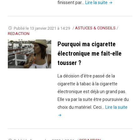
"Le
finissent par…
Lire la suite
e-
liquide
CBD
Publié le
13 janvier 2021 à 14:29
/
ASTUCES & CONSEILS
/
passe-
REDACTION
t-
Pourquoi ma cigarette
il
électronique me fait-elle
au
tousser ?
test
salivaire
La décision d’être passé de la
?"
cigarette à tabac à la cigarette
électronique est déjà un grand pas.
Elle va par la suite être poursuivie du
"Pour
choix du matériel. Ceci…
Lire la suite
ma
cigare
électr
me