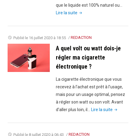
l’éviter"
que le liquide est 100% naturel ou…
"Tout
Lire la suite
savoir
sur
les
Publié le
16 juillet 2020 à 18:55
/
REDACTION
e-
A quel volt ou watt dois-je
liquides
régler ma cigarette
bio"
électronique ?
La cigarette électronique que vous
recevez à l’achat est prêt à l’usage,
mais pour un usage optimal, pensez
à régler son watt ou son volt. Avant
"A
d’aller plus loin, il…
Lire la suite
quel
volt
ou
Publié le
8 juillet 2020 à 06:43
/
REDACTION