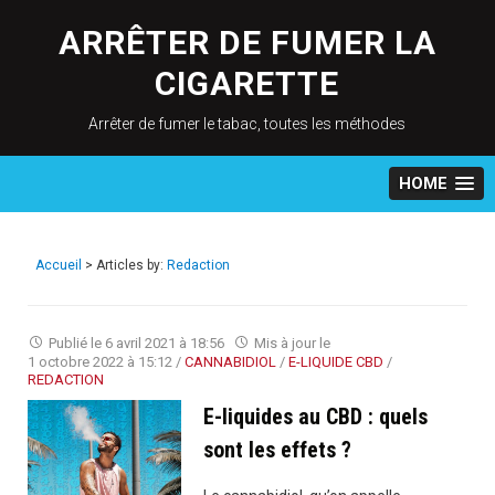
Skip
to
ARRÊTER DE FUMER LA
content
CIGARETTE
Arrêter de fumer le tabac, toutes les méthodes
HOME
Accueil
>
Articles by:
Redaction
Publié le
6 avril 2021 à 18:56
Mis à jour le
1 octobre 2022 à 15:12
/
CANNABIDIOL
/
E-LIQUIDE CBD
/
REDACTION
E-liquides au CBD : quels
sont les effets ?