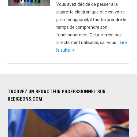
?"
Vous avez décidé de passer à la
cigarette électronique et c’est votre
premier appareil, il faudra prendre le
temps de comprendre son
fonctionnement. Celui-ci n’est pas
directement utilisable, car vous…
Lire
"Comment
la suite
remplir
une
cigarette
électronique
?"
TROUVEZ UN RÉDACTEUR PROFESSIONNEL SUR
REDIGEONS.COM