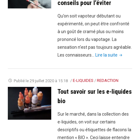
conseils pour l’éviter
Qu’on soit vapoteur débutant ou
expérimenté, on peut être confronté
à un goût de cramé plus ou moins
prononcé lors du vapotage. La
sensation n’est pas toujours agréable.
"Goût
Les connaisseurs…
Lire la suite
de
brûlé
de
Publié le
29 juillet 2020 à 15:18
/
E-LIQUIDES
/
REDACTION
la
Tout savoir sur les e-liquides
cigarette
bio
électroniqu
:
Sur le marché, dans la collection des
quelques
e-liquides, on voit sur certains
conseils
descriptifs ou étiquettes de flacons la
pour
mention « BIO ». Ceci laisse entendre