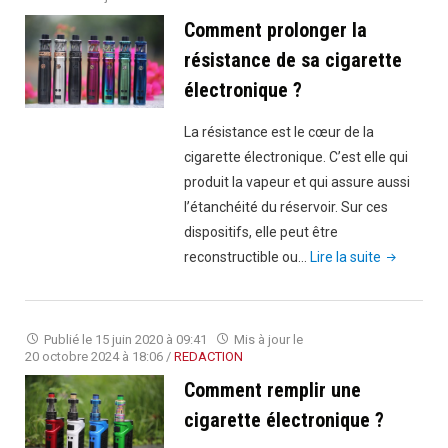
watt
Comment prolonger la
dois-
résistance de sa cigarette
je
électronique ?
régler
ma
La résistance est le cœur de la
cigarette
cigarette électronique. C’est elle qui
électroniqu
produit la vapeur et qui assure aussi
?"
l’étanchéité du réservoir. Sur ces
dispositifs, elle peut être
"Commen
reconstructible ou…
Lire la suite
prolonger
la
résistance
Publié le
15 juin 2020 à 09:41
Mis à jour le
de
20 octobre 2024 à 18:06
/
REDACTION
sa
Comment remplir une
cigarette
cigarette électronique ?
électroniq