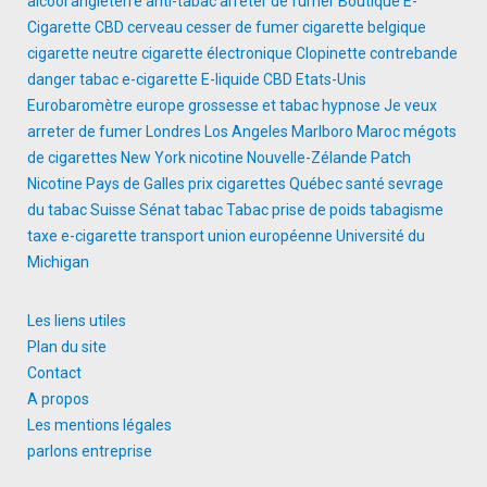
alcool
angleterre
anti-tabac
arrêter de fumer
Boutique E-
Cigarette
CBD
cerveau
cesser de fumer
cigarette belgique
cigarette neutre
cigarette électronique
Clopinette
contrebande
danger tabac
e-cigarette
E-liquide CBD
Etats-Unis
Eurobaromètre
europe
grossesse et tabac
hypnose
Je veux
arreter de fumer
Londres
Los Angeles
Marlboro
Maroc
mégots
de cigarettes
New York
nicotine
Nouvelle-Zélande
Patch
Nicotine
Pays de Galles
prix cigarettes
Québec
santé
sevrage
du tabac
Suisse
Sénat
tabac
Tabac prise de poids
tabagisme
taxe e-cigarette
transport
union européenne
Université du
Michigan
Les liens utiles
Plan du site
Contact
A propos
Les mentions légales
parlons entreprise