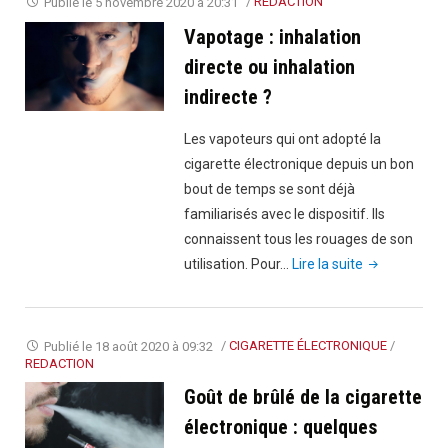
Publié le
5 novembre 2020 à 20:31
/
REDACTION
fait-
Vapotage : inhalation
elle
directe ou inhalation
touss
indirecte ?
?"
Les vapoteurs qui ont adopté la
cigarette électronique depuis un bon
bout de temps se sont déjà
familiarisés avec le dispositif. Ils
connaissent tous les rouages de son
"Vapotage
utilisation. Pour…
Lire la suite
:
inhalation
directe
Publié le
18 août 2020 à 09:32
/
CIGARETTE ÉLECTRONIQUE
/
ou
REDACTION
inhalation
Goût de brûlé de la cigarette
indirecte
électronique : quelques
?"