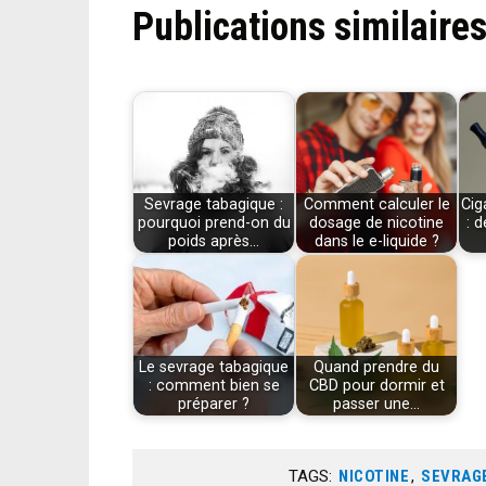
Publications similaires
Sevrage tabagique :
Comment calculer le
Cig
pourquoi prend-on du
dosage de nicotine
: 
poids après…
dans le e-liquide ?
Le sevrage tabagique
Quand prendre du
: comment bien se
CBD pour dormir et
préparer ?
passer une…
TAGS:
NICOTINE
,
SEVRAGE