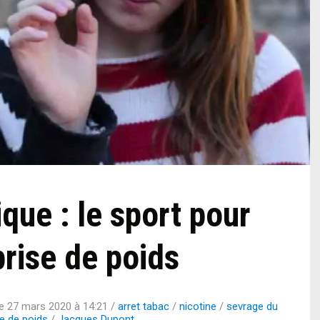
que : le sport pour
prise de poids
le
27 mars 2020 à 14:21
/
arret tabac
/
nicotine
/
sevrage du
e de poids
/
Jacques Dupont