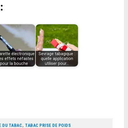
:
arette électronique
Sevrage tabagique :
des effets néfastes
quelle application
pour la bouche
utiliser pour…
 DU TABAC
,
TABAC PRISE DE POIDS