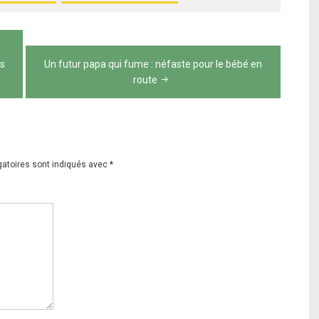
es
Un futur papa qui fume : néfaste pour le bébé en
route
gatoires sont indiqués avec
*