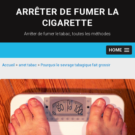
Skip
to
ARRÊTER DE FUMER LA
content
CIGARETTE
Arrêter de fumer le tabac, toutes les méthodes
HOME
Accueil
>
arret tabac
>
Pourquoi le sevrage tabagique fait grossir