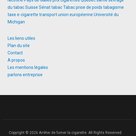
Nicotine
Pays de Galles
prix cigarettes
Québec
santé
sevrage
du tabac
Suisse
Sénat
tabac
Tabac prise de poids
tabagisme
taxe e-cigarette
transport
union européenne
Université du
Michigan
Les liens utiles
Plan du site
Contact
A propos
Les mentions légales
parlons entreprise
Copyright © 2026 Arrêter de fumer la cigarette. All Rights Reserved.