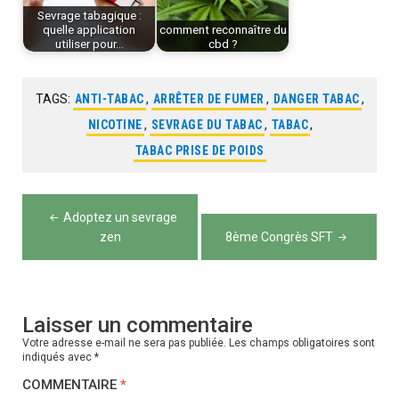
Sevrage tabagique :
quelle application
comment reconnaître du
utiliser pour…
cbd ?
TAGS:
ANTI-TABAC
,
ARRÊTER DE FUMER
,
DANGER TABAC
,
NICOTINE
,
SEVRAGE DU TABAC
,
TABAC
,
TABAC PRISE DE POIDS
Navigation
Adoptez un sevrage
de
zen
8ème Congrès SFT
l’article
Laisser un commentaire
Votre adresse e-mail ne sera pas publiée.
Les champs obligatoires sont
indiqués avec
*
COMMENTAIRE
*