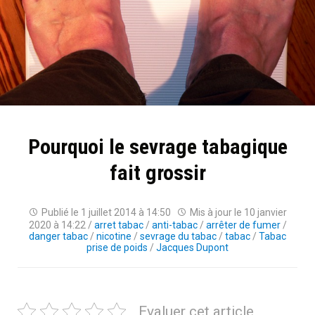
Pourquoi le sevrage tabagique
fait grossir
Publié le
1 juillet 2014 à 14:50
Mis à jour le
10 janvier
2020 à 14:22
/
arret tabac
/
anti-tabac
/
arrêter de fumer
/
danger tabac
/
nicotine
/
sevrage du tabac
/
tabac
/
Tabac
prise de poids
/
Jacques Dupont
Evaluer cet article