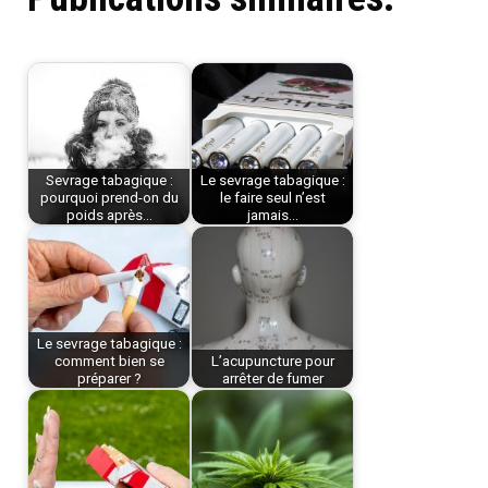
Sevrage tabagique :
Le sevrage tabagique :
pourquoi prend-on du
le faire seul n’est
poids après…
jamais…
Le sevrage tabagique :
comment bien se
L’acupuncture pour
préparer ?
arrêter de fumer