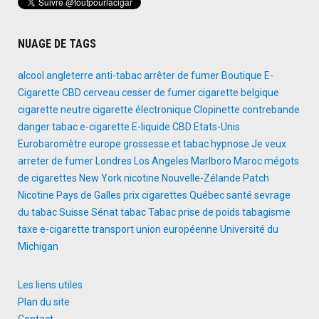
NUAGE DE TAGS
alcool
angleterre
anti-tabac
arrêter de fumer
Boutique E-
Cigarette
CBD
cerveau
cesser de fumer
cigarette belgique
cigarette neutre
cigarette électronique
Clopinette
contrebande
danger tabac
e-cigarette
E-liquide CBD
Etats-Unis
Eurobaromètre
europe
grossesse et tabac
hypnose
Je veux
arreter de fumer
Londres
Los Angeles
Marlboro
Maroc
mégots
de cigarettes
New York
nicotine
Nouvelle-Zélande
Patch
Nicotine
Pays de Galles
prix cigarettes
Québec
santé
sevrage
du tabac
Suisse
Sénat
tabac
Tabac prise de poids
tabagisme
taxe e-cigarette
transport
union européenne
Université du
Michigan
Les liens utiles
Plan du site
Contact