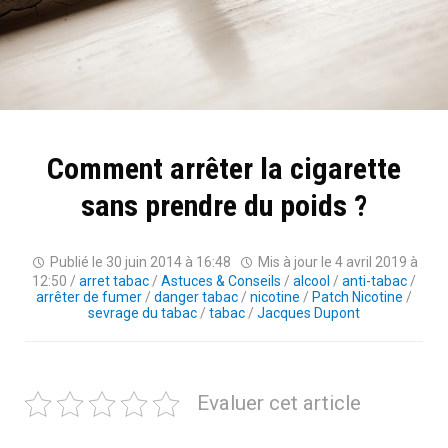
Comment arrêter la cigarette
sans prendre du poids ?
Publié le
30 juin 2014 à 16:48
Mis à jour le
4 avril 2019 à
12:50
/
arret tabac
/
Astuces & Conseils
/
alcool
/
anti-tabac
/
arrêter de fumer
/
danger tabac
/
nicotine
/
Patch Nicotine
/
sevrage du tabac
/
tabac
/
Jacques Dupont
Evaluer cet article