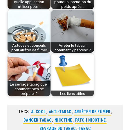
quelle application
pourquoi prend-on du
utiliser pour…
poids après…
Astuces et conseils
Arrêter le tabac :
pour arrêter de fumer
comment y parvenir ?
Le sevrage tabagique :
comment bien se
préparer ?
Les liens utiles
TAGS:
ALCOOL
,
ANTI-TABAC
,
ARRÊTER DE FUMER
,
DANGER TABAC
,
NICOTINE
,
PATCH NICOTINE
,
SEVRAGE DU TABAC
,
TABAC