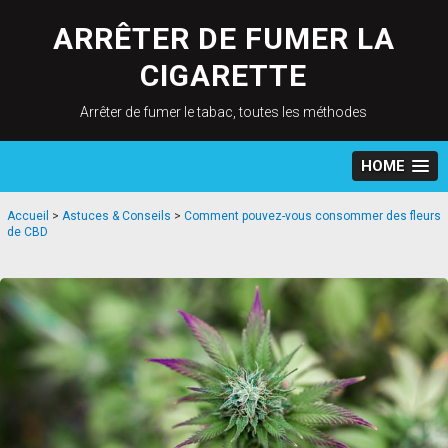
Skip
to
ARRÊTER DE FUMER LA
content
CIGARETTE
Arrêter de fumer le tabac, toutes les méthodes
HOME
Accueil
>
Astuces & Conseils
>
Comment pouvez-vous consommer des fleurs
de CBD