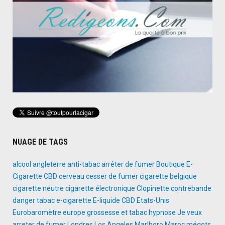
NUAGE DE TAGS
alcool
angleterre
anti-tabac
arrêter de fumer
Boutique E-
Cigarette
CBD
cerveau
cesser de fumer
cigarette belgique
cigarette neutre
cigarette électronique
Clopinette
contrebande
danger tabac
e-cigarette
E-liquide CBD
Etats-Unis
Eurobaromètre
europe
grossesse et tabac
hypnose
Je veux
arreter de fumer
Londres
Los Angeles
Marlboro
Maroc
mégots