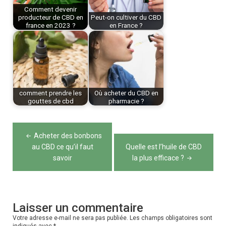
Comment devenir
producteur de CBD en
Peut-on cultiver du CBD
france en 2023 ?
en France ?
comment prendre les
Où acheter du CBD en
gouttes de cbd
pharmacie ?
Navigation
Acheter des bonbons
de
au CBD ce qu’il faut
Quelle est l’huile de CBD
savoir
la plus efficace ?
l’article
Laisser un commentaire
Votre adresse e-mail ne sera pas publiée.
Les champs obligatoires sont
indiqués avec
*