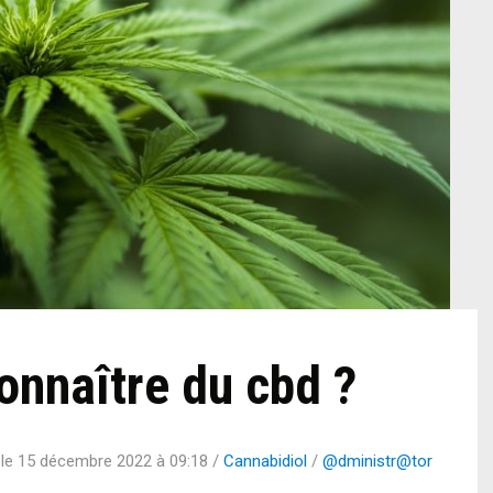
nnaître du cbd ?
 le
15 décembre 2022 à 09:18
/
Cannabidiol
/
@dministr@tor