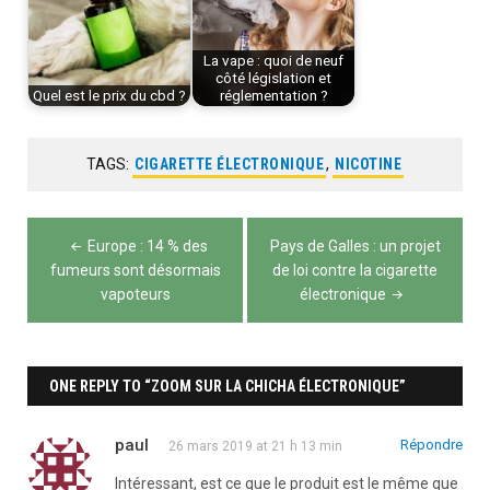
La vape : quoi de neuf
côté législation et
Quel est le prix du cbd ?
réglementation ?
TAGS:
CIGARETTE ÉLECTRONIQUE
,
NICOTINE
Navigation
Europe : 14 % des
Pays de Galles : un projet
de
fumeurs sont désormais
de loi contre la cigarette
vapoteurs
électronique
l’article
ONE REPLY TO “ZOOM SUR LA CHICHA ÉLECTRONIQUE”
paul
Répondre
26 mars 2019 at 21 h 13 min
Intéressant, est ce que le produit est le même que