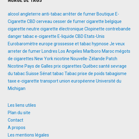
NUAGE DE TAGS
alcool
angleterre
anti-tabac
arrêter de fumer
Boutique E-
Cigarette
CBD
cerveau
cesser de fumer
cigarette belgique
cigarette neutre
cigarette électronique
Clopinette
contrebande
danger tabac
e-cigarette
E-liquide CBD
Etats-Unis
Eurobaromètre
europe
grossesse et tabac
hypnose
Je veux
arreter de fumer
Londres
Los Angeles
Marlboro
Maroc
mégots
de cigarettes
New York
nicotine
Nouvelle-Zélande
Patch
Nicotine
Pays de Galles
prix cigarettes
Québec
santé
sevrage
du tabac
Suisse
Sénat
tabac
Tabac prise de poids
tabagisme
taxe e-cigarette
transport
union européenne
Université du
Michigan
Les liens utiles
Plan du site
Contact
A propos
Les mentions légales