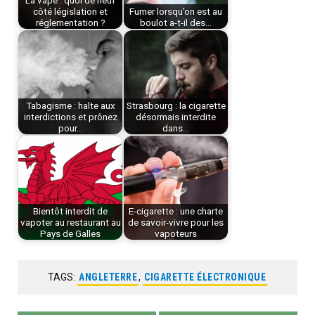
côté législation et
Fumer lorsqu’on est au
réglementation ?
boulot a-t-il des…
Tabagisme : halte aux
Strasbourg : la cigarette
interdictions et prônez
désormais interdite
pour…
dans…
Bientôt interdit de
E-cigarette : une charte
vapoter au restaurant au
de savoir-vivre pour les
Pays de Galles
vapoteurs
TAGS:
ANGLETERRE
,
CIGARETTE ÉLECTRONIQUE