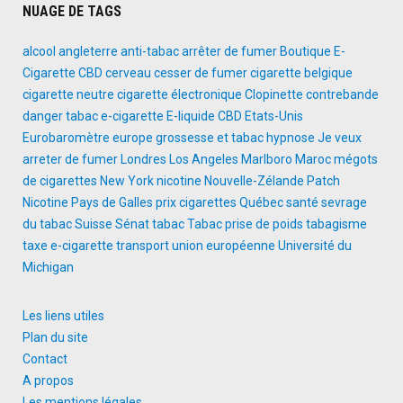
NUAGE DE TAGS
alcool
angleterre
anti-tabac
arrêter de fumer
Boutique E-
Cigarette
CBD
cerveau
cesser de fumer
cigarette belgique
cigarette neutre
cigarette électronique
Clopinette
contrebande
danger tabac
e-cigarette
E-liquide CBD
Etats-Unis
Eurobaromètre
europe
grossesse et tabac
hypnose
Je veux
arreter de fumer
Londres
Los Angeles
Marlboro
Maroc
mégots
de cigarettes
New York
nicotine
Nouvelle-Zélande
Patch
Nicotine
Pays de Galles
prix cigarettes
Québec
santé
sevrage
du tabac
Suisse
Sénat
tabac
Tabac prise de poids
tabagisme
taxe e-cigarette
transport
union européenne
Université du
Michigan
Les liens utiles
Plan du site
Contact
A propos
Les mentions légales