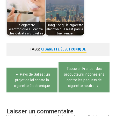
La cigarette
Hong Kong : la cigarette
électronique au centre
électronique n’est pas la
des débats à Bruxelles
bienvenue
TAGS:
CIGARETTE ÉLECTRONIQUE
Navigation
Tabac en France : des
de
Pays de Galles : un
producteurs indonésiens
projet de loi contre la
contre les paquets de
l’article
cigarette électronique
cigarette neutre
Laisser un commentaire