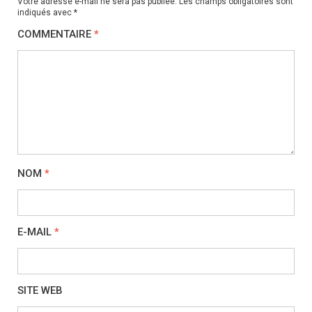
Votre adresse e-mail ne sera pas publiée.
Les champs obligatoires sont
indiqués avec
*
COMMENTAIRE
*
NOM
*
E-MAIL
*
SITE WEB