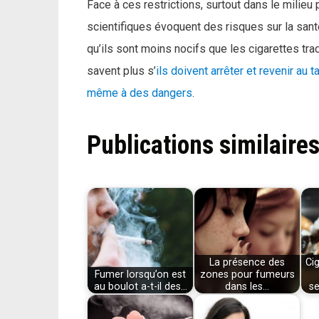
Face à ces restrictions, surtout dans le milieu 
scientifiques évoquent des risques sur la santé,
qu’ils sont moins nocifs que les cigarettes tra
savent plus s’
ils doivent arrêter et revenir au
même à des dangers
.
Publications similaires
La présence des
Cig
Fumer lorsqu’on est
zones pour fumeurs
au boulot a-t-il des…
dans les…
se