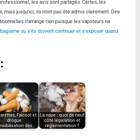
professionnel, les avis sont partagés. Certes, les
 mais jusqu’ici, ils n’ont pas été admis clairement. Dire
ditionnelles n’arrange rien puisque les vapoteurs ne
 tabagisme ou s’ils doivent continuer et s’exposer quand
:
arettes, l’alcool et
La vape : quoi de neuf
drogue :
côté législation et
nsibilisation dès…
réglementation ?