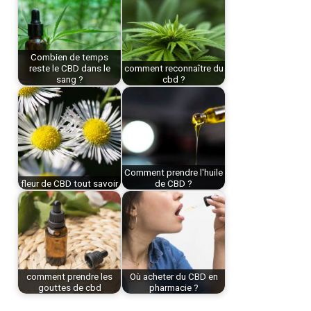
Combien de temps
reste le CBD dans le
comment reconnaître du
sang ?
cbd ?
Comment prendre l'huile
fleur de CBD tout savoir
de CBD ?
comment prendre les
Où acheter du CBD en
gouttes de cbd
pharmacie ?