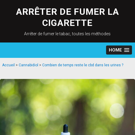
Skip
to
ARRÊTER DE FUMER LA
content
CIGARETTE
Arrêter de fumer le tabac, toutes les méthodes
HOME
Accueil
>
Cannabidiol
>
Combien de temps reste le cbd dans les urines ?