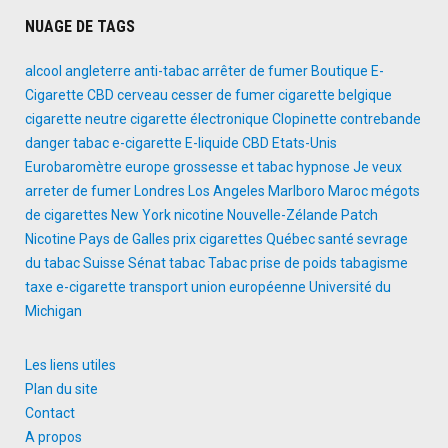
NUAGE DE TAGS
alcool
angleterre
anti-tabac
arrêter de fumer
Boutique E-
Cigarette
CBD
cerveau
cesser de fumer
cigarette belgique
cigarette neutre
cigarette électronique
Clopinette
contrebande
danger tabac
e-cigarette
E-liquide CBD
Etats-Unis
Eurobaromètre
europe
grossesse et tabac
hypnose
Je veux
arreter de fumer
Londres
Los Angeles
Marlboro
Maroc
mégots
de cigarettes
New York
nicotine
Nouvelle-Zélande
Patch
Nicotine
Pays de Galles
prix cigarettes
Québec
santé
sevrage
du tabac
Suisse
Sénat
tabac
Tabac prise de poids
tabagisme
taxe e-cigarette
transport
union européenne
Université du
Michigan
Les liens utiles
Plan du site
Contact
A propos