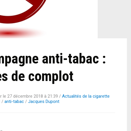
mpagne anti-tabac :
es de complot
r le
27 décembre 2018 à 21:39
/
Actualités de la cigarette
l
/
anti-tabac
/
Jacques Dupont