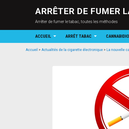
ARRÊTER DE FUMER L
Arrêter de fumer le tabac, toutes les méthodes
ACCUEIL
ARRÊT TABAC
CANNABIDI
Accueil
>
Actualités de la cigarette électronique
>
La nouvelle c