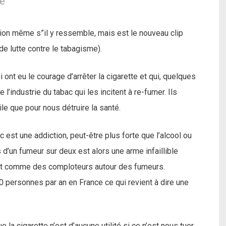
le
tion même s”il y ressemble, mais est le nouveau clip
de lutte contre le tabagisme).
t eu le courage d’arrêter la cigarette et qui, quelques
’industrie du tabac qui les incitent à re-fumer. Ils
ile que pour nous détruire la santé.
ac est une addiction, peut-être plus forte que l’alcool ou
 d’un fumeur sur deux est alors une arme infaillible
sent comme des comploteurs autour des fumeurs.
0 personnes par an en France ce qui revient à dire une
 la cigarette n’est d’aucune utilité si ce n’est nous tuer.