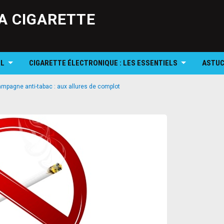
Skip
to
A CIGARETTE
content
OL
CIGARETTE ÉLECTRONIQUE : LES ESSENTIELS
ASTUC
ampagne anti-tabac : aux allures de complot