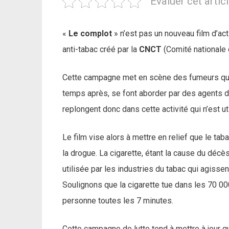
Evaluer cet artic
«
Le complot
» n’est pas un nouveau film d’ac
anti-tabac créé par la
CNCT
(Comité nationale 
Cette campagne met en scène des fumeurs qui on
temps après, se font aborder par des agents de l
replongent donc dans cette activité qui n’est ut
Le film vise alors à mettre en relief que le tab
la drogue. La cigarette, étant la cause du décès
utilisée par les industries du tabac qui agis
Soulignons que la cigarette tue dans les 70 00
personne toutes les 7 minutes.
Cette campagne de lutte tend à mettre à jour que