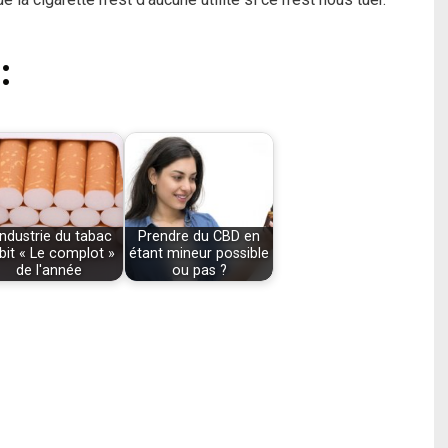
:
industrie du tabac
Prendre du CBD en
bit « Le complot »
étant mineur possible
de l'année
ou pas ?