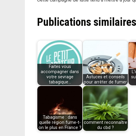
Publications similaires
Faites vous
accompagner dans
L'
votre sevrage
Astuces et conseils
su
tabagique…
pour arrêter de fumer
Tabagisme : dans
quelle région fume-t-
comment reconnaître
on le plus en France ?
du cbd ?