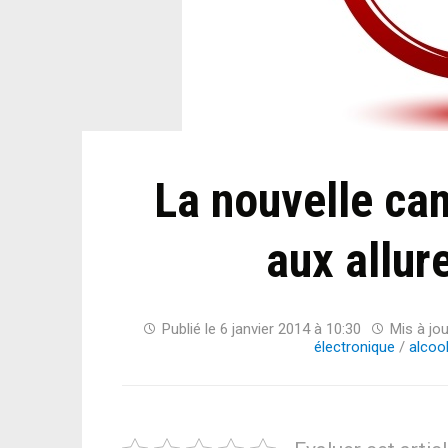
La nouvelle ca
aux allur
Publié le
6 janvier 2014 à 10:30
Mis à jou
électronique
/
alcoo