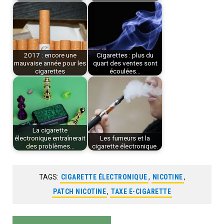
2017 : encore une
Cigarettes : plus du
mauvaise année pour les
quart des ventes sont
cigarettes
écoulées…
La cigarette
électronique entraînerait
Les fumeurs et la
des problèmes…
cigarette électronique.
TAGS:
CIGARETTE ÉLECTRONIQUE
,
NICOTINE
,
PATCH NICOTINE
,
TAXE E-CIGARETTE