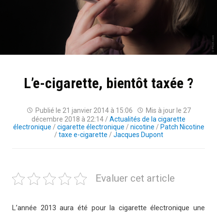
L’e-cigarette, bientôt taxée ?
Publié le
21 janvier 2014 à 15:06
Mis à jour le
27
décembre 2018 à 22:14
/
Actualités de la cigarette
électronique
/
cigarette électronique
/
nicotine
/
Patch Nicotine
/
taxe e-cigarette
/
Jacques Dupont
Evaluer cet article
L’année 2013 aura été pour la cigarette électronique une