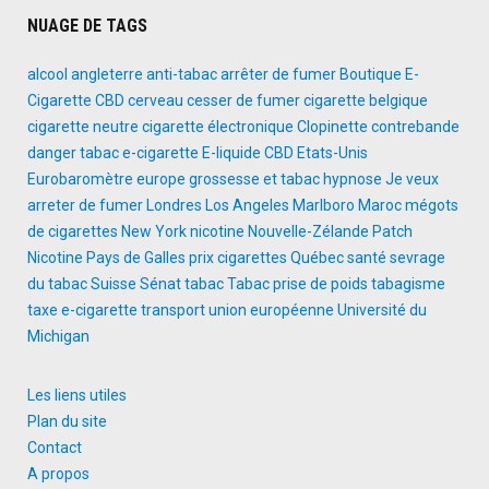
NUAGE DE TAGS
alcool
angleterre
anti-tabac
arrêter de fumer
Boutique E-
Cigarette
CBD
cerveau
cesser de fumer
cigarette belgique
cigarette neutre
cigarette électronique
Clopinette
contrebande
danger tabac
e-cigarette
E-liquide CBD
Etats-Unis
Eurobaromètre
europe
grossesse et tabac
hypnose
Je veux
arreter de fumer
Londres
Los Angeles
Marlboro
Maroc
mégots
de cigarettes
New York
nicotine
Nouvelle-Zélande
Patch
Nicotine
Pays de Galles
prix cigarettes
Québec
santé
sevrage
du tabac
Suisse
Sénat
tabac
Tabac prise de poids
tabagisme
taxe e-cigarette
transport
union européenne
Université du
Michigan
Les liens utiles
Plan du site
Contact
A propos