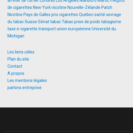
arreter de fumer
Londres
Los Angeles
Marlboro
Maroc
mégots
de cigarettes
New York
nicotine
Nouvelle-Zélande
Patch
Nicotine
Pays de Galles
prix cigarettes
Québec
santé
sevrage
du tabac
Suisse
Sénat
tabac
Tabac prise de poids
tabagisme
taxe e-cigarette
transport
union européenne
Université du
Michigan
Les liens utiles
Plan du site
Contact
A propos
Les mentions légales
parlons entreprise