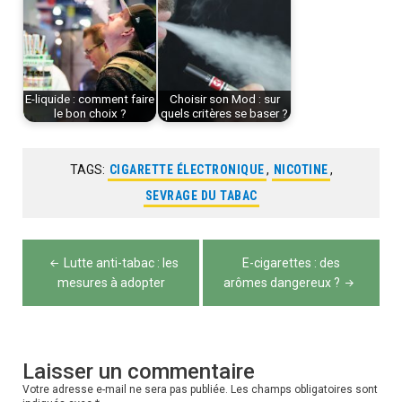
E-liquide : comment faire
Choisir son Mod : sur
le bon choix ?
quels critères se baser ?
TAGS:
CIGARETTE ÉLECTRONIQUE
,
NICOTINE
,
SEVRAGE DU TABAC
Navigation
Lutte anti-tabac : les
E-cigarettes : des
de
mesures à adopter
arômes dangereux ?
l’article
Laisser un commentaire
Votre adresse e-mail ne sera pas publiée.
Les champs obligatoires sont