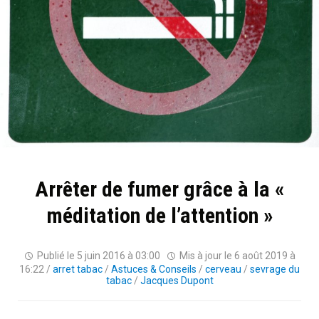
Arrêter de fumer grâce à la «
méditation de l’attention »
Publié le
5 juin 2016 à 03:00
Mis à jour le
6 août 2019 à
16:22
/
arret tabac
/
Astuces & Conseils
/
cerveau
/
sevrage du
tabac
/
Jacques Dupont