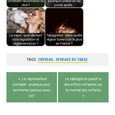
comment reconnaître du
pourquoi prend-on du
cbd ?
poids après…
La vape : quoi de neuf
Tabagisme : dans quelle
côté législation et
région fume-t-on le plus
réglementation ?
en France ?
TAGS:
CERVEAU
,
SEVRAGE DU TABAC
Navigation
Le vaporisateur
Le tabagisme passif a
de
portable : pratique pour
des effets néfastes sur
emmener partout avec
le mental des enfants
l’article
soi !