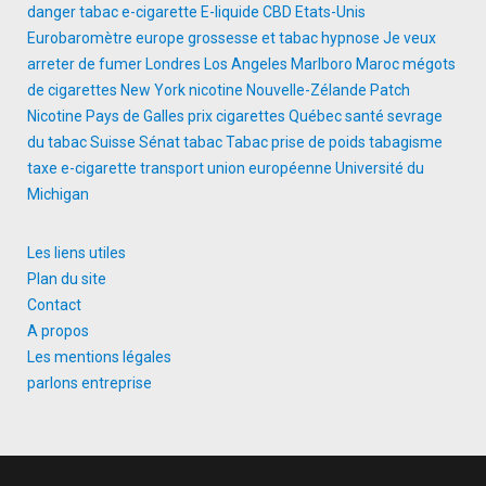
danger tabac
e-cigarette
E-liquide CBD
Etats-Unis
Eurobaromètre
europe
grossesse et tabac
hypnose
Je veux
arreter de fumer
Londres
Los Angeles
Marlboro
Maroc
mégots
de cigarettes
New York
nicotine
Nouvelle-Zélande
Patch
Nicotine
Pays de Galles
prix cigarettes
Québec
santé
sevrage
du tabac
Suisse
Sénat
tabac
Tabac prise de poids
tabagisme
taxe e-cigarette
transport
union européenne
Université du
Michigan
Les liens utiles
Plan du site
Contact
A propos
Les mentions légales
parlons entreprise