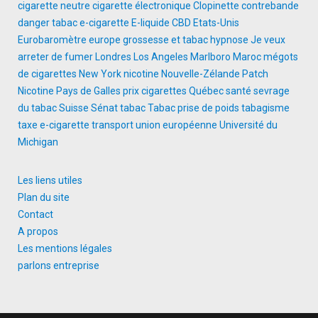
cigarette neutre
cigarette électronique
Clopinette
contrebande
danger tabac
e-cigarette
E-liquide CBD
Etats-Unis
Eurobaromètre
europe
grossesse et tabac
hypnose
Je veux
arreter de fumer
Londres
Los Angeles
Marlboro
Maroc
mégots
de cigarettes
New York
nicotine
Nouvelle-Zélande
Patch
Nicotine
Pays de Galles
prix cigarettes
Québec
santé
sevrage
du tabac
Suisse
Sénat
tabac
Tabac prise de poids
tabagisme
taxe e-cigarette
transport
union européenne
Université du
Michigan
Les liens utiles
Plan du site
Contact
A propos
Les mentions légales
parlons entreprise