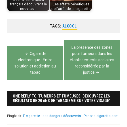
français découvrent le
Les effets bénéfiques
nouveau…
de l'arrêt de la cigarette
TAGS:
ALCOOL
Navigation
La présence des zones
de
Cigarette
pour fumeurs dans les
électronique : Entre
établissements scolaires
l’article
solution et addiction au
reconsidérée par la
tabac
justice
ONE REPLY TO “FUMEURS ET FUMEUSES, DÉCOUVREZ LES
RÉSULTATS DE 20 ANS DE TABAGISME SUR VOTRE VISAGE”
Pingback:
E-cigarette : des dangers découverts - Parlons-cigarette.com