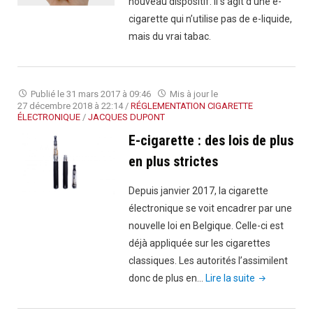
nouveau dispositif. Il s’agit d’une e-
cigarette qui n’utilise pas de e-liquide,
mais du vrai tabac.
Publié le
31 mars 2017 à 09:46
Mis à jour le
27 décembre 2018 à 22:14
/
RÉGLEMENTATION CIGARETTE
ÉLECTRONIQUE
/
JACQUES DUPONT
E-cigarette : des lois de plus
en plus strictes
Depuis janvier 2017, la cigarette
électronique se voit encadrer par une
nouvelle loi en Belgique. Celle-ci est
déjà appliquée sur les cigarettes
classiques. Les autorités l’assimilent
"E-
donc de plus en…
Lire la suite
cigarette
: