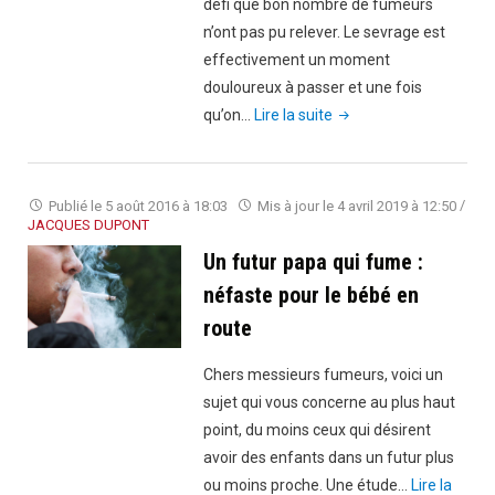
défi que bon nombre de fumeurs
n’ont pas pu relever. Le sevrage est
effectivement un moment
douloureux à passer et une fois
"Tabac
qu’on…
Lire la suite
:
que
faire
Publié le
5 août 2016 à 18:03
Mis à jour le
4 avril 2019 à 12:50
/
pour
JACQUES DUPONT
ne
Un futur papa qui fume :
pas
néfaste pour le bébé en
rechuter
route
?"
Chers messieurs fumeurs, voici un
sujet qui vous concerne au plus haut
point, du moins ceux qui désirent
avoir des enfants dans un futur plus
ou moins proche. Une étude…
Lire la