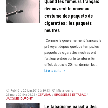
Quand les fumeurs français
éviter
découvrent le nouveau
la
costume des paquets de
prise
cigarettes : les paquets
de
neutres
poids"
Comme le gouvernement français le
prévoyait depuis quelque temps, les
paquets de cigarettes neutres ont
fait leur entrée sur le territoire. En
effet, depuis le 20 mai dernier, les…
"Quand
Lire la suite
les
fumeurs
français
Publié le
20 juin 2016 à 19:13
Mis à jour le
découvrent
25 mars 2019 à 08:25
/
CERVEAU
/
GROSSESSE ET TABAC
/
JACQUES DUPONT
le
Le tabagisme passif a des
nouveau