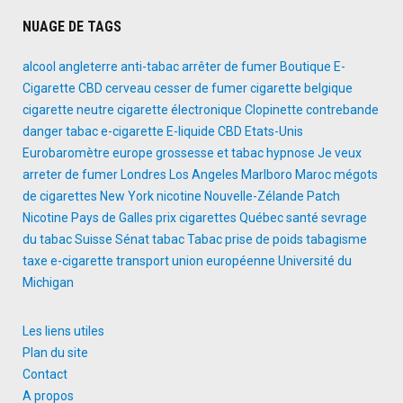
NUAGE DE TAGS
alcool
angleterre
anti-tabac
arrêter de fumer
Boutique E-
Cigarette
CBD
cerveau
cesser de fumer
cigarette belgique
cigarette neutre
cigarette électronique
Clopinette
contrebande
danger tabac
e-cigarette
E-liquide CBD
Etats-Unis
Eurobaromètre
europe
grossesse et tabac
hypnose
Je veux
arreter de fumer
Londres
Los Angeles
Marlboro
Maroc
mégots
de cigarettes
New York
nicotine
Nouvelle-Zélande
Patch
Nicotine
Pays de Galles
prix cigarettes
Québec
santé
sevrage
du tabac
Suisse
Sénat
tabac
Tabac prise de poids
tabagisme
taxe e-cigarette
transport
union européenne
Université du
Michigan
Les liens utiles
Plan du site
Contact
A propos