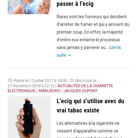
passer à l’ecig
Rares sont les fumeurs qui décident
d’arrêter de fumer et qui y arrivent du
premier coup. En effet, la majorité
d’entre eux entame le processus
sans jamais y parvenir ou…
Lire la
"Voici
suite
pourquoi
vous
devez
Publié le
17 juillet 2017 à 18:00
Mis à jour le
passer
27 décembre 2018 à 22:12
/
ACTUALITÉS DE LA CIGARETTE
ÉLECTRONIQUE
/
MARLBORO
/
JACQUES DUPONT
à
L’ecig qui s’utilise avec du
l’ecig"
vrai tabac existe
Les alternatives à la cigarette ne
cessent d’apparaître comme ce