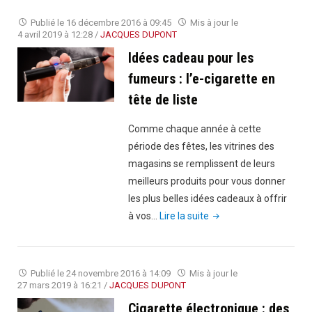
des
Publié le
16 décembre 2016 à 09:45
Mis à jour le
lois
4 avril 2019 à 12:28
/
JACQUES DUPONT
de
Idées cadeau pour les
plus
fumeurs : l’e-cigarette en
en
tête de liste
plus
strictes"
Comme chaque année à cette
période des fêtes, les vitrines des
magasins se remplissent de leurs
meilleurs produits pour vous donner
les plus belles idées cadeaux à offrir
"Idées
à vos…
Lire la suite
cadeau
pour
les
Publié le
24 novembre 2016 à 14:09
Mis à jour le
fumeurs
27 mars 2019 à 16:21
/
JACQUES DUPONT
:
Cigarette électronique : des