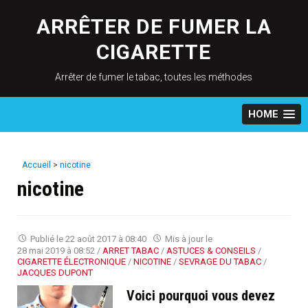
Skip
to
ARRÊTER DE FUMER LA
content
CIGARETTE
Arrêter de fumer le tabac, toutes les méthodes
HOME
Accueil
>
nicotine
nicotine
Publié le
22 août 2017 à 08:40
Mis à jour le
28 mai 2019 à 08:52
/
ARRET TABAC
/
ASTUCES & CONSEILS
/
CIGARETTE ÉLECTRONIQUE
/
NICOTINE
/
SEVRAGE DU TABAC
/
JACQUES DUPONT
Voici pourquoi vous devez