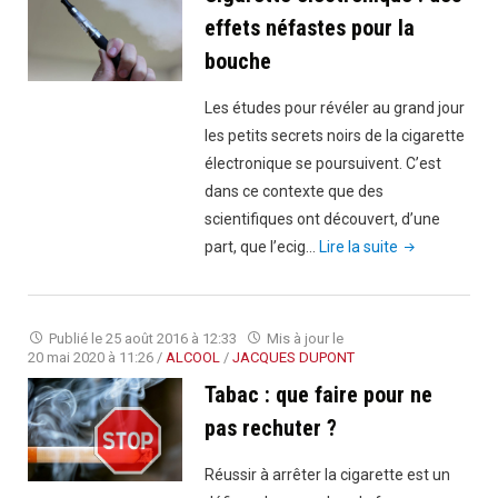
l’e-
effets néfastes pour la
cigarette
bouche
en
tête
Les études pour révéler au grand jour
de
les petits secrets noirs de la cigarette
liste"
électronique se poursuivent. C’est
dans ce contexte que des
scientifiques ont découvert, d’une
"Cigarette
part, que l’ecig…
Lire la suite
électronique
:
des
Publié le
25 août 2016 à 12:33
Mis à jour le
effets
20 mai 2020 à 11:26
/
ALCOOL
/
JACQUES DUPONT
néfastes
Tabac : que faire pour ne
pour
pas rechuter ?
la
bouche"
Réussir à arrêter la cigarette est un