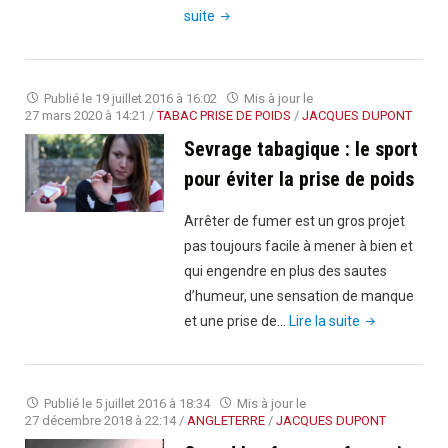
"Un
suite
futur
papa
qui
Publié le
19 juillet 2016 à 16:02
Mis à jour le
fume
27 mars 2020 à 14:21
/
TABAC PRISE DE POIDS
/
JACQUES DUPONT
:
Sevrage tabagique : le sport
néfaste
pour éviter la prise de poids
pour
le
Arrêter de fumer est un gros projet
bébé
pas toujours facile à mener à bien et
en
qui engendre en plus des sautes
route"
d’humeur, une sensation de manque
"Sevrage
et une prise de…
Lire la suite
tabagique
:
le
Publié le
5 juillet 2016 à 18:34
Mis à jour le
sport
27 décembre 2018 à 22:14
/
ANGLETERRE
/
JACQUES DUPONT
pour