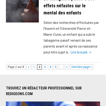
costume
effets néfastes sur le
des
mental des enfants
paquets
de
Selon des recherches effectuées par
cigarettes
l’Inserm et l’Université Pierre-et-
:
Marie-Curie, un enfant qui a subi le
les
tabagisme passif venant de ses
paquets
parents avant et après sa naissance
neutres"
"Le
peut être sujet à…
Lire la suite
tabagisme
passif
Page 2 sur 8
«
1
2
3
4
5
…
»
Dernière page »
a
des
effets
néfastes
TROUVEZ UN RÉDACTEUR PROFESSIONNEL SUR
REDIGEONS.COM
sur
le
mental