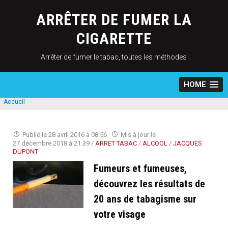
Skip
to
ARRÊTER DE FUMER LA
content
CIGARETTE
Arrêter de fumer le tabac, toutes les méthodes
HOME
Accueil
Publié le
28 avril 2016 à 08:56
Mis à jour le
27 décembre 2018 à 21:39
/
ARRET TABAC
/
ALCOOL
/
JACQUES
DUPONT
Fumeurs et fumeuses,
découvrez les résultats de
20 ans de tabagisme sur
votre visage