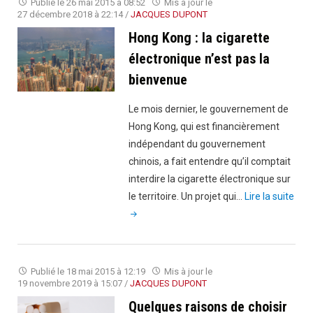
Publié le
26 mai 2015 à 08:52
Mis à jour le
autre
27 décembre 2018 à 22:14
/
JACQUES DUPONT
explosio
Hong Kong : la cigarette
qui
électronique n’est pas la
a
bienvenue
blessé
l’utilisat
Le mois dernier, le gouvernement de
Hong Kong, qui est financièrement
indépendant du gouvernement
chinois, a fait entendre qu’il comptait
interdire la cigarette électronique sur
"Ho
le territoire. Un projet qui…
Lire la suite
Kon
:
la
ciga
Publié le
18 mai 2015 à 12:19
Mis à jour le
élec
19 novembre 2019 à 15:07
/
JACQUES DUPONT
n’es
Quelques raisons de choisir