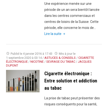
Une expérience menée sur une
période de un an sera bientôt lancée
dans les centres commerciaux et
centres de loisirs de la Suisse. Cette
période, elle concerne le mois de…
"Fumeurs
Lire la suite
et
fumeuses,
découvrez
Publié le
4 janvier 2016 à 17:43
Mis à jour le
les
1 septembre 2020 à 03:14
/
ASTUCES & CONSEILS
/
CIGARETTE
ÉLECTRONIQUE
/
NICOTINE
/
SEVRAGE DU TABAC
/
JACQUES
résultats
DUPONT
de
Cigarette électronique :
20
Entre solution et addiction
ans
au tabac
de
tabagisme
La prise de tabac peut présenter des
sur
risques conséquents pour la santé,
votre