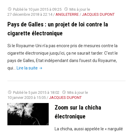
le
Publié le
10 juin 2015 à 09:25
Mis à jour le
vapotage
27 décembre 2018 à 22:14
/
ANGLETERRE
/
JACQUES DUPONT
interdit
Pays de Galles : un projet de loi contre la
par
cigarette électronique
l’UEFA"
Si le Royaume-Uni n’a pas encore pris de mesures contre la
cigarette électronique jusqu’ici, ça ne saurait tarder. C’est le
pays de Galles, Etat indépendant dans l’ouest du Royaume,
"Pays
qui…
Lire la suite
de
Galles
:
Publié le
5 juin 2015 à 18:02
Mis à jour le
un
10 janvier 2020 à 15:05
/
JACQUES DUPONT
projet
Zoom sur la chicha
de
électronique
loi
contre
La chicha, aussi appelée le « narguilé