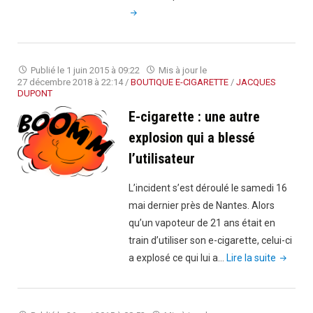
:
14
%
des
Publié le
1 juin 2015 à 09:22
Mis à jour le
fumeu
27 décembre 2018 à 22:14
/
BOUTIQUE E-CIGARETTE
/
JACQUES
DUPONT
sont
E-cigarette : une autre
désor
vapote
explosion qui a blessé
l’utilisateur
L’incident s’est déroulé le samedi 16
mai dernier près de Nantes. Alors
qu’un vapoteur de 21 ans était en
train d’utiliser son e-cigarette, celui-ci
"E-
a explosé ce qui lui a…
Lire la suite
cigarett
:
une