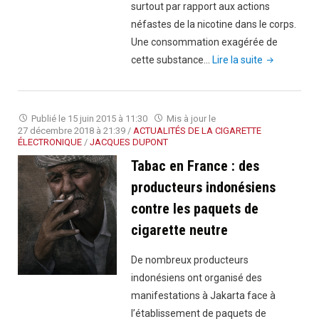
surtout par rapport aux actions
visage"
néfastes de la nicotine dans le corps.
Une consommation exagérée de
"Cigarette
cette substance…
Lire la suite
électronique
:
Entre
Publié le
15 juin 2015 à 11:30
Mis à jour le
solution
27 décembre 2018 à 21:39
/
ACTUALITÉS DE LA CIGARETTE
ÉLECTRONIQUE
/
JACQUES DUPONT
et
Tabac en France : des
addiction
au
producteurs indonésiens
tabac"
contre les paquets de
cigarette neutre
De nombreux producteurs
indonésiens ont organisé des
manifestations à Jakarta face à
l’établissement de paquets de