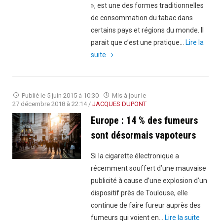
la
», est une des formes traditionnelles
cigarette
de consommation du tabac dans
électronique"
certains pays et régions du monde. Il
parait que c’est une pratique…
Lire la
"Zoom
suite
sur
la
chicha
Publié le
5 juin 2015 à 10:30
Mis à jour le
électronique"
27 décembre 2018 à 22:14
/
JACQUES DUPONT
Europe : 14 % des fumeurs
sont désormais vapoteurs
Si la cigarette électronique a
récemment souffert d’une mauvaise
publicité à cause d’une explosion d’un
dispositif près de Toulouse, elle
continue de faire fureur auprès des
"Europ
fumeurs qui voient en…
Lire la suite