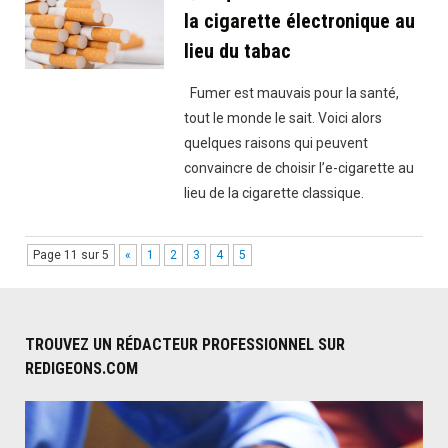
pas
la cigarette électronique au
la
lieu du tabac
bie
Fumer est mauvais pour la santé,
tout le monde le sait. Voici alors
quelques raisons qui peuvent
convaincre de choisir l’e-cigarette au
lieu de la cigarette classique.
Page 11 sur 5
«
1
2
3
4
5
TROUVEZ UN RÉDACTEUR PROFESSIONNEL SUR
REDIGEONS.COM