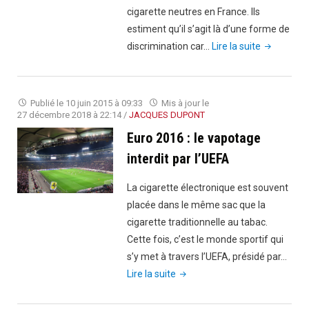
cigarette neutres en France. Ils
estiment qu’il s’agit là d’une forme de
"Tabac
discrimination car…
Lire la suite
en
France
:
Publié le
10 juin 2015 à 09:33
Mis à jour le
des
27 décembre 2018 à 22:14
/
JACQUES DUPONT
producteur
Euro 2016 : le vapotage
indonésien
interdit par l’UEFA
contre
les
La cigarette électronique est souvent
paquets
placée dans le même sac que la
de
cigarette traditionnelle au tabac.
cigarette
Cette fois, c’est le monde sportif qui
neutre"
s’y met à travers l’UEFA, présidé par…
"Euro
Lire la suite
2016
: