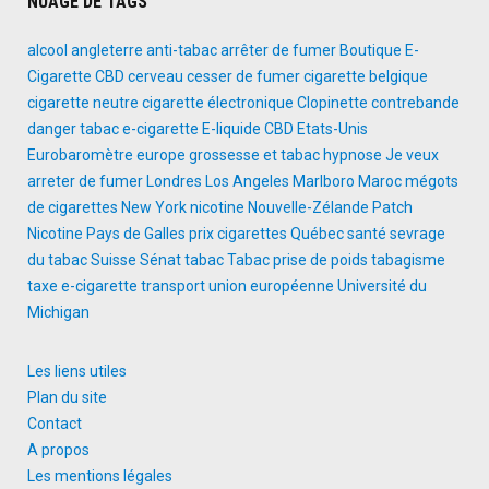
NUAGE DE TAGS
alcool
angleterre
anti-tabac
arrêter de fumer
Boutique E-
Cigarette
CBD
cerveau
cesser de fumer
cigarette belgique
cigarette neutre
cigarette électronique
Clopinette
contrebande
danger tabac
e-cigarette
E-liquide CBD
Etats-Unis
Eurobaromètre
europe
grossesse et tabac
hypnose
Je veux
arreter de fumer
Londres
Los Angeles
Marlboro
Maroc
mégots
de cigarettes
New York
nicotine
Nouvelle-Zélande
Patch
Nicotine
Pays de Galles
prix cigarettes
Québec
santé
sevrage
du tabac
Suisse
Sénat
tabac
Tabac prise de poids
tabagisme
taxe e-cigarette
transport
union européenne
Université du
Michigan
Les liens utiles
Plan du site
Contact
A propos
Les mentions légales