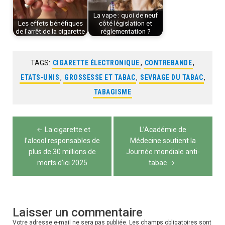
La vape : quoi de neuf
Les effets bénéfiques
côté législation et
de l'arrêt de la cigarette
réglementation ?
TAGS:
CIGARETTE ÉLECTRONIQUE
,
CONTREBANDE
,
ETATS-UNIS
,
GROSSESSE ET TABAC
,
SEVRAGE DU TABAC
,
TABAGISME
Navigation
La cigarette et
L’Académie de
de
l’alcool responsables de
Médecine soutient la
plus de 30 millions de
Journée mondiale anti-
l’article
morts d’ici 2025
tabac
Laisser un commentaire
Votre adresse e-mail ne sera pas publiée.
Les champs obligatoires sont