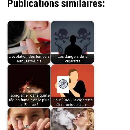
Publications similaires:
L'évolution des fumeurs
Les dangers de la
aux Etats-Unis
cigarette
Tabagisme : dans quelle
région fume-t-on le plus
Pour l’OMS, la cigarette
en France ?
électronique est «…