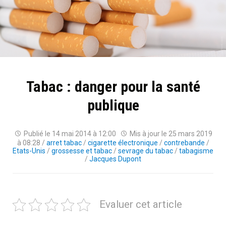
Tabac : danger pour la santé
publique
Publié le
14 mai 2014 à 12:00
Mis à jour le
25 mars 2019
à 08:28
/
arret tabac
/
cigarette électronique
/
contrebande
/
Etats-Unis
/
grossesse et tabac
/
sevrage du tabac
/
tabagisme
/
Jacques Dupont
Evaluer cet article