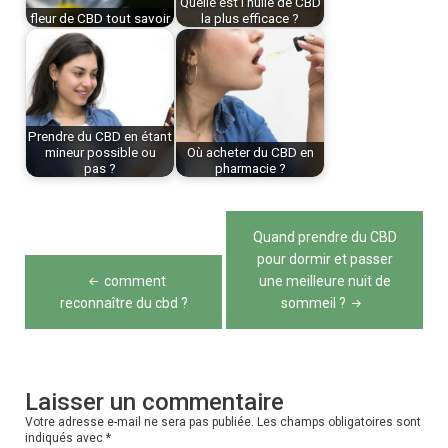
Quelle est l'huile de CBD
fleur de CBD tout savoir
la plus efficace ?
Prendre du CBD en étant
mineur possible ou
Où acheter du CBD en
pas ?
pharmacie ?
Navigation
Quand prendre du CBD
de
pour dormir et passer
comment
une meilleure nuit de
l’article
reconnaître du cbd ?
sommeil ?
Laisser un commentaire
Votre adresse e-mail ne sera pas publiée.
Les champs obligatoires sont
indiqués avec
*