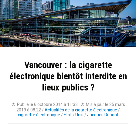
Vancouver : la cigarette
électronique bientôt interdite en
lieux publics ?
Publié le
6 octobre 2014 à 11:33
Mis à jour le
25 mars
2019 à 08:22
/
Actualités de la cigarette électronique
/
cigarette électronique
/
Etats-Unis
/
Jacques Dupont