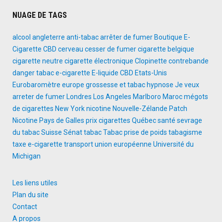
NUAGE DE TAGS
alcool
angleterre
anti-tabac
arrêter de fumer
Boutique E-
Cigarette
CBD
cerveau
cesser de fumer
cigarette belgique
cigarette neutre
cigarette électronique
Clopinette
contrebande
danger tabac
e-cigarette
E-liquide CBD
Etats-Unis
Eurobaromètre
europe
grossesse et tabac
hypnose
Je veux
arreter de fumer
Londres
Los Angeles
Marlboro
Maroc
mégots
de cigarettes
New York
nicotine
Nouvelle-Zélande
Patch
Nicotine
Pays de Galles
prix cigarettes
Québec
santé
sevrage
du tabac
Suisse
Sénat
tabac
Tabac prise de poids
tabagisme
taxe e-cigarette
transport
union européenne
Université du
Michigan
Les liens utiles
Plan du site
Contact
A propos