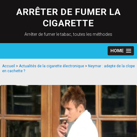
Skip
to
ARRÊTER DE FUMER LA
content
CIGARETTE
Arrêter de fumer le tabac, toutes les méthodes
HOME
Accueil
>
Actualités de la cigarette électronique
>
Neymar : adepte de la clope
en cachette ?