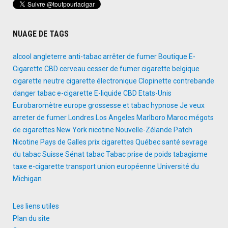
NUAGE DE TAGS
alcool
angleterre
anti-tabac
arrêter de fumer
Boutique E-
Cigarette
CBD
cerveau
cesser de fumer
cigarette belgique
cigarette neutre
cigarette électronique
Clopinette
contrebande
danger tabac
e-cigarette
E-liquide CBD
Etats-Unis
Eurobaromètre
europe
grossesse et tabac
hypnose
Je veux
arreter de fumer
Londres
Los Angeles
Marlboro
Maroc
mégots
de cigarettes
New York
nicotine
Nouvelle-Zélande
Patch
Nicotine
Pays de Galles
prix cigarettes
Québec
santé
sevrage
du tabac
Suisse
Sénat
tabac
Tabac prise de poids
tabagisme
taxe e-cigarette
transport
union européenne
Université du
Michigan
Les liens utiles
Plan du site