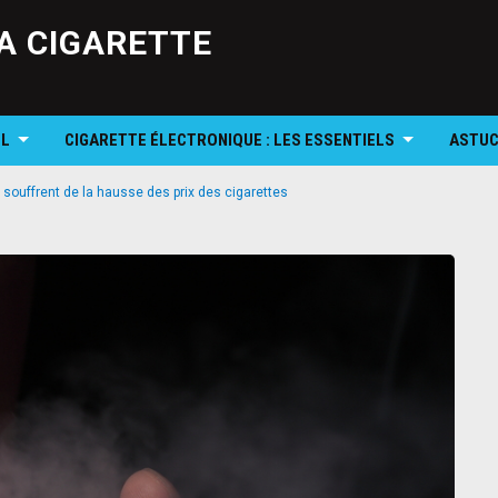
Skip
to
A CIGARETTE
content
OL
CIGARETTE ÉLECTRONIQUE : LES ESSENTIELS
ASTUC
 souffrent de la hausse des prix des cigarettes