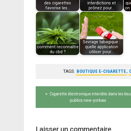
des cigarettes
interdictions et
qu
favorise les…
prônez pour…
on 
Sevrage tabagique :
comment reconnaître
quelle application
du cbd ?
utiliser pour…
TAGS:
BOUTIQUE E-CIGARETTE
,
Navigation
Cigarette électronique interdite dans les lieu
de
publics new-yorkais
l’article
Laisser un commentaire