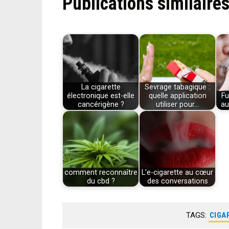
Publications similaires
La cigarette
Sevrage tabagique :
électronique est-elle
quelle application
Fu
cancérigène ?
utiliser pour…
au
comment reconnaître
L’e-cigarette au cœur
du cbd ?
des conversations
TAGS:
CIGA