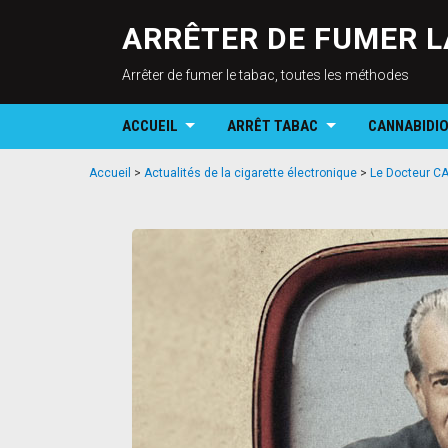
ARRÊTER DE FUMER L
Arrêter de fumer le tabac, toutes les méthodes
ACCUEIL
ARRÊT TABAC
CANNABIDI
Accueil
>
Actualités de la cigarette électronique
>
Le Docteur CA