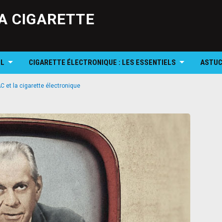
Skip
to
A CIGARETTE
content
OL
CIGARETTE ÉLECTRONIQUE : LES ESSENTIELS
ASTUC
C et la cigarette électronique