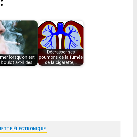
:
Décrasser ses
mer lorsqu’on est
poumons de la fumée
 boulot a-t-il des…
de la cigarette,…
RETTE ÉLECTRONIQUE