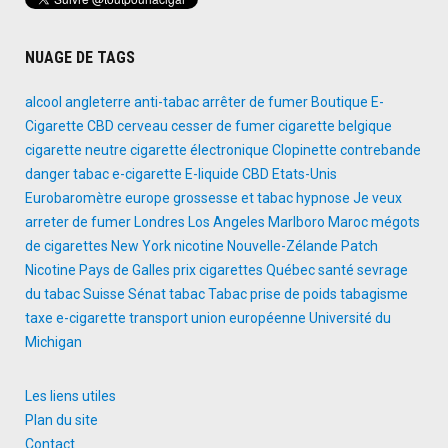
NUAGE DE TAGS
alcool
angleterre
anti-tabac
arrêter de fumer
Boutique E-
Cigarette
CBD
cerveau
cesser de fumer
cigarette belgique
cigarette neutre
cigarette électronique
Clopinette
contrebande
danger tabac
e-cigarette
E-liquide CBD
Etats-Unis
Eurobaromètre
europe
grossesse et tabac
hypnose
Je veux
arreter de fumer
Londres
Los Angeles
Marlboro
Maroc
mégots
de cigarettes
New York
nicotine
Nouvelle-Zélande
Patch
Nicotine
Pays de Galles
prix cigarettes
Québec
santé
sevrage
du tabac
Suisse
Sénat
tabac
Tabac prise de poids
tabagisme
taxe e-cigarette
transport
union européenne
Université du
Michigan
Les liens utiles
Plan du site
Contact