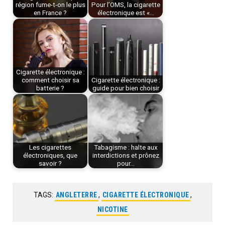
région fume-t-on le plus
Pour l’OMS, la cigarette
en France ?
électronique est «…
Cigarette électronique :
comment choisir sa
Cigarette électronique :
batterie ?
guide pour bien choisir
Les cigarettes
Tabagisme : halte aux
électroniques, que
interdictions et prônez
savoir ?
pour…
TAGS:
ANGLETERRE
,
CIGARETTE ÉLECTRONIQUE
,
NICOTINE