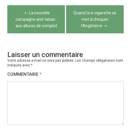
Navigation
La nouvelle
Quand la e-cigarette se
de
campagne anti-tabac :
met à choquer
aux allures de complot
l’Angleterre
l’article
Laisser un commentaire
Votre adresse e-mail ne sera pas publiée.
Les champs obligatoires sont
indiqués avec
*
COMMENTAIRE
*