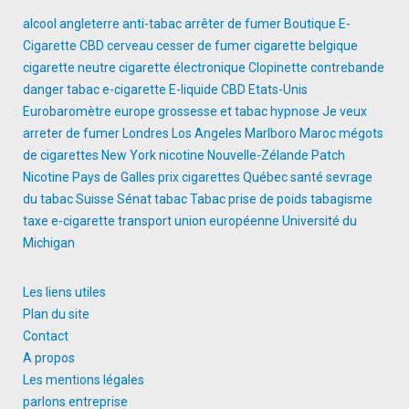
alcool
angleterre
anti-tabac
arrêter de fumer
Boutique E-
Cigarette
CBD
cerveau
cesser de fumer
cigarette belgique
cigarette neutre
cigarette électronique
Clopinette
contrebande
danger tabac
e-cigarette
E-liquide CBD
Etats-Unis
Eurobaromètre
europe
grossesse et tabac
hypnose
Je veux
arreter de fumer
Londres
Los Angeles
Marlboro
Maroc
mégots
de cigarettes
New York
nicotine
Nouvelle-Zélande
Patch
Nicotine
Pays de Galles
prix cigarettes
Québec
santé
sevrage
du tabac
Suisse
Sénat
tabac
Tabac prise de poids
tabagisme
taxe e-cigarette
transport
union européenne
Université du
Michigan
Les liens utiles
Plan du site
Contact
A propos
Les mentions légales
parlons entreprise