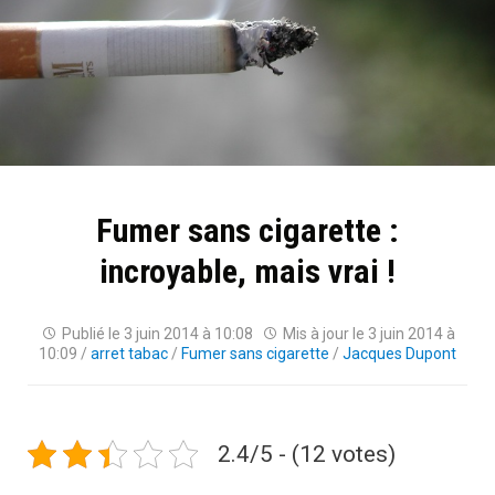
Fumer sans cigarette :
incroyable, mais vrai !
Publié le
3 juin 2014 à 10:08
Mis à jour le
3 juin 2014 à
10:09
/
arret tabac
/
Fumer sans cigarette
/
Jacques Dupont
2.4/5 - (12 votes)