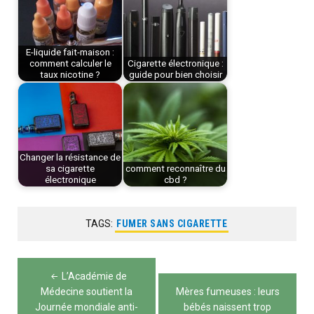
E-liquide fait-maison :
comment calculer le
Cigarette électronique :
taux nicotine ?
guide pour bien choisir
Changer la résistance de
sa cigarette
comment reconnaître du
électronique
cbd ?
TAGS:
FUMER SANS CIGARETTE
Navigation
L’Académie de
de
Médecine soutient la
Mères fumeuses : leurs
Journée mondiale anti-
bébés naissent trop