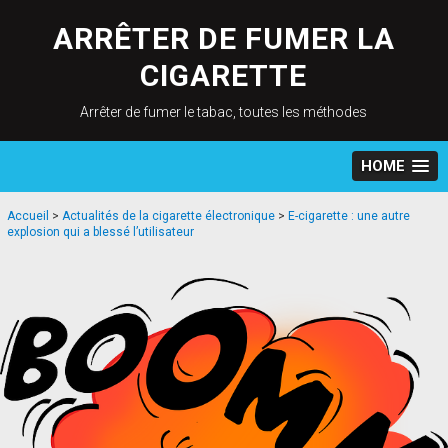
Skip
to
ARRÊTER DE FUMER LA
content
CIGARETTE
Arrêter de fumer le tabac, toutes les méthodes
HOME
Accueil
>
Actualités de la cigarette électronique
>
E-cigarette : une autre
explosion qui a blessé l’utilisateur