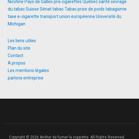
Nicotine
Pays de Galles
prix cigarettes
Québec
santé
sevrage
du tabac
Suisse
Sénat
tabac
Tabac prise de poids
tabagisme
taxe e-cigarette
transport
union européenne
Université du
Michigan
Les liens utiles
Plan du site
Contact
A propos
Les mentions légales
parlons entreprise
Copyright © 2026 Arrêter de fumer la cigarette. All Rights Reserved.