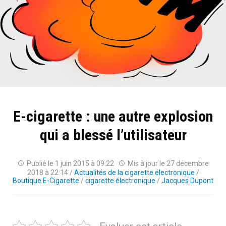
E-cigarette : une autre explosion
qui a blessé l’utilisateur
Publié le
1 juin 2015 à 09:22
Mis à jour le
27 décembre
2018 à 22:14
/
Actualités de la cigarette électronique
/
Boutique E-Cigarette
/
cigarette électronique
/
Jacques Dupont