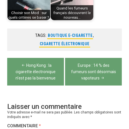
Quand les fumeurs
Choisir son Mod : sur
français découvrent le
quels critères se baser ?
nouveau…
TAGS:
BOUTIQUE E-CIGARETTE
,
CIGARETTE ÉLECTRONIQUE
Navigation
Hong Kong : la
Europe : 14 % des
de
cigarette électronique
fumeurs sont désormais
n’est pas la bienvenue
vapoteurs
l’article
Laisser un commentaire
Votre adresse e-mail ne sera pas publiée.
Les champs obligatoires sont
indiqués avec
*
COMMENTAIRE
*